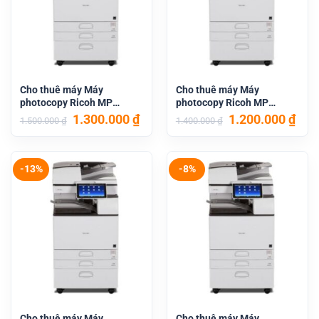
Cho thuê máy Máy
Cho thuê máy Máy
photocopy Ricoh MP
photocopy Ricoh MP
6055SP
4055SP
Giá
Giá
Giá
Giá
1.300.000
₫
1.200.000
₫
1.500.000
₫
1.400.000
₫
gốc
hiện
gốc
hiệ
là:
tại
là:
tại
1.500.000 ₫.
là:
1.400.000 ₫.
là:
1.300.000 ₫.
1.20
-13%
-8%
Cho thuê máy Máy
Cho thuê máy Máy