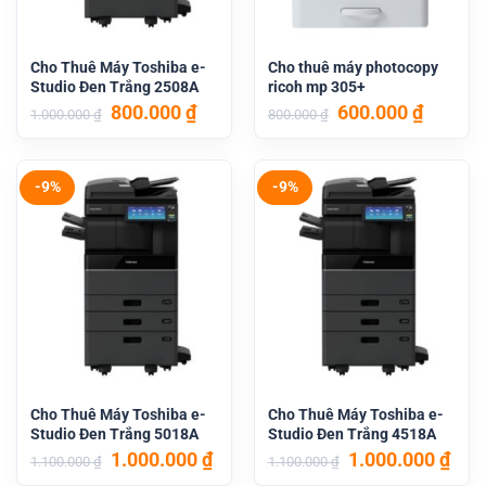
Cho Thuê Máy Toshiba e-
Cho thuê máy photocopy
Studio Đen Trắng 2508A
ricoh mp 305+
Giá
Giá
Giá
Giá
800.000
₫
600.000
₫
1.000.000
₫
800.000
₫
gốc
hiện
gốc
hiện
là:
tại
là:
tại
1.000.000 ₫.
là:
800.000 ₫.
là:
800.000 ₫.
600.000
-9%
-9%
Cho Thuê Máy Toshiba e-
Cho Thuê Máy Toshiba e-
Studio Đen Trắng 5018A
Studio Đen Trắng 4518A
Giá
Giá
Giá
Giá
1.000.000
₫
1.000.000
₫
1.100.000
₫
1.100.000
₫
gốc
hiện
gốc
hiệ