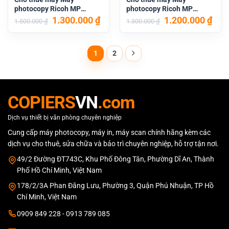
photocopy Ricoh MP
photocopy Ricoh MP
5055SP
3555SP
Giá
Giá
Giá
Giá
1.300.000
₫
1.200.000
₫
1.500.000
₫
1.300.000
₫
gốc
hiện
gốc
hiệ
là:
tại
là:
tại
1.500.000 ₫.
là:
1.300.000 ₫.
là:
1
2
1.300.000 ₫.
1.20
COPIERS
VN
.com
Dịch vụ thiết bị văn phòng chuyên nghiệp
Cung cấp máy photocopy, máy in, máy scan chính hãng kèm các
dịch vụ cho thuê, sửa chữa và bảo trì chuyên nghiệp, hỗ trợ tận nơi.
49/2 Đường ĐT743C, Khu Phố Đông Tân, Phường Dĩ An, Thành
Phố Hồ Chí Minh, Việt Nam
178/2/3A Phan Đăng Lưu, Phường 3, Quận Phú Nhuận, TP Hồ
Chí Minh, Việt Nam
0909 849 228 - 0913 789 085