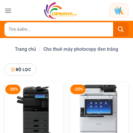
Bỏ
qua
nội
dung
Tìm
kiếm:
Trang chủ
/
Cho thuê máy photocopy đen trắng
BỘ LỌC
-20%
-25%