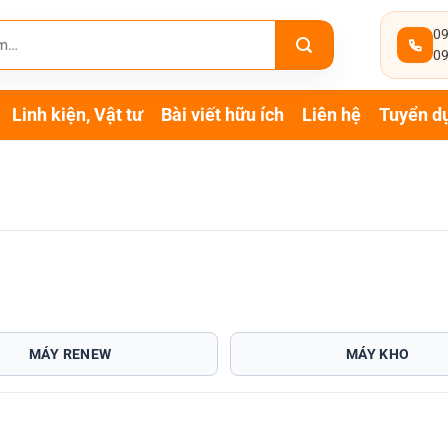
09
09
Linh kiện, Vật tư
Bài viết hữu ích
Liên hệ
Tuyển d
MÁY RENEW
MÁY KHO