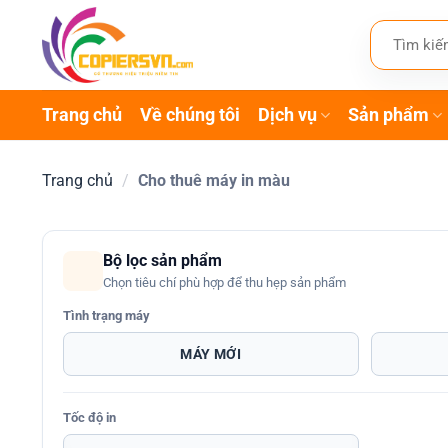
Bỏ
Tìm
qua
kiếm:
nội
dung
Trang chủ
Về chúng tôi
Dịch vụ
Sản phẩm
Trang chủ
/
Cho thuê máy in màu
Bộ lọc sản phẩm
Chọn tiêu chí phù hợp để thu hẹp sản phẩm
Tình trạng máy
MÁY MỚI
Tốc độ in