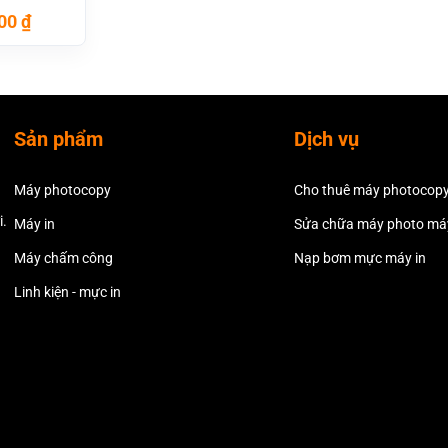
Giá
000
₫
hiện
tại
00 ₫.
là:
1.100.000 ₫.
Sản phẩm
Dịch vụ
Máy photocopy
Cho thuê máy photocop
i.
Máy in
Sửa chữa máy photo máy
Máy chấm công
Nạp bơm mực máy in
Linh kiện - mực in