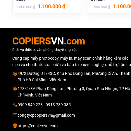
Giá
Giá
Giá
1.100.000
₫
1.100.
1.500.000
₫
1.500.000
₫
gốc
hiện
gốc
là:
tại
là:
1.500.000 ₫.
là:
1.500.0
1.100.000 ₫.
COPIERS
VN
.com
Dịch vụ thiết bị văn phòng chuyên nghiệp
Cung cấp máy photocopy, máy in, máy scan chính hãng kèm các
dịch vụ cho thuê, sửa chữa và bảo trì chuyên nghiệp, hỗ trợ tận nơ
49/2 Đường ĐT743C, Khu Phố Đông Tân, Phường Dĩ An, Thành
Phố Hồ Chí Minh, Việt Nam
178/2/3A Phan Đăng Lưu, Phường 3, Quận Phú Nhuận, TP Hồ
Chí Minh, Việt Nam
0909 849 228 - 0913 789 085
congtycpcopiersvn@gmail.com
https://copiersvn.com