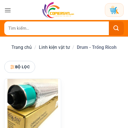
Bỏ
qua
nội
dung
Tìm
kiếm:
Trang chủ
/
Linh kiện vật tư
/
Drum - Trống Ricoh
BỘ LỌC