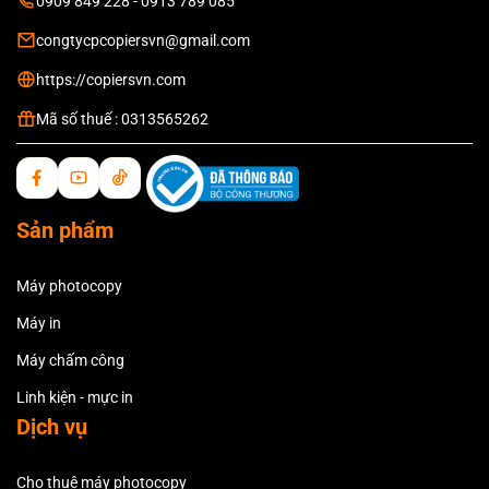
0909 849 228 - 0913 789 085
congtycpcopiersvn@gmail.com
https://copiersvn.com
Mã số thuế : 0313565262
Sản phẩm
Máy photocopy
Máy in
Máy chấm công
Linh kiện - mực in
Dịch vụ
Cho thuê máy photocopy