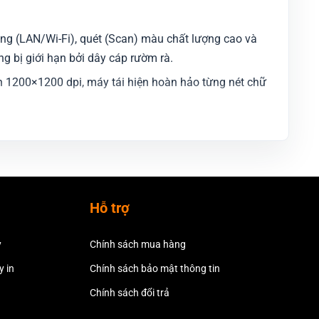
mạng (LAN/Wi-Fi), quét (Scan) màu chất lượng cao và
ng bị giới hạn bởi dây cáp rườm rà.
n 1200×1200 dpi, máy tái hiện hoàn hảo từng nét chữ
định mức ấn tượng từ 25 đến 80 trang/phút (tùy dòng
gian chờ đợi.
gôn ngữ. Các tác vụ phức tạp như “Scan to PC”, quét
Hỗ trợ
y
Chính sách mua hàng
 vị uy tín trong lĩnh vực tư vấn, phân phối và cung
 in
Chính sách bảo mật thông tin
Chính sách đổi trả
ệ thống website chính thức
copiersvn.com
. Thông tin