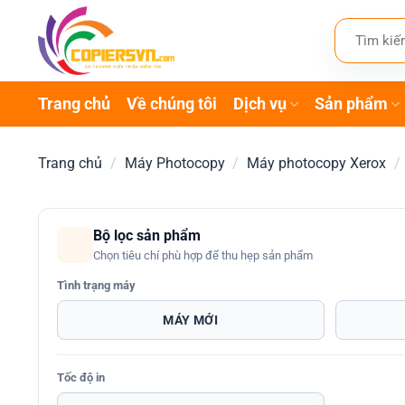
Bỏ
Tìm
qua
kiếm:
nội
dung
Trang chủ
Về chúng tôi
Dịch vụ
Sản phẩm
Trang chủ
/
Máy Photocopy
/
Máy photocopy Xerox
/
Bộ lọc sản phẩm
Chọn tiêu chí phù hợp để thu hẹp sản phẩm
Tình trạng máy
MÁY MỚI
Tốc độ in