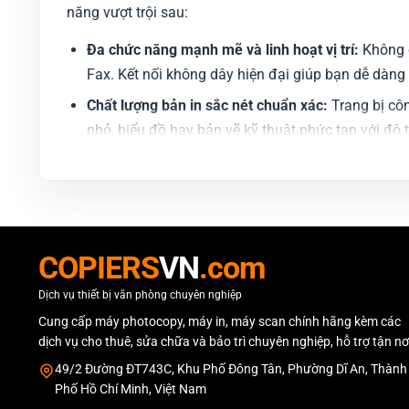
năng vượt trội sau:
Đa chức năng mạnh mẽ và linh hoạt vị trí:
Không c
Fax. Kết nối không dây hiện đại giúp bạn dễ dàng 
Chất lượng bản in sắc nét chuẩn xác:
Trang bị côn
nhỏ, biểu đồ hay bản vẽ kỹ thuật phức tạp với độ 
Tốc độ sao chụp vượt trội, tiết kiệm thời gian:
Thờ
máy). Thiết bị giải quyết mượt mà các đợt cao điểm
Giao diện thân thiện, dễ dàng thao tác:
Màn hình c
tài liệu gửi Email hay chia bộ điện tử tự động đề
COPIERS
VN
.com
Đơn vị uy tín cung cấp Máy Pho
Dịch vụ thiết bị văn phòng chuyên nghiệp
Cung cấp máy photocopy, máy in, máy scan chính hãng kèm các
Nhằm mang đến sự an tâm tuyệt đối và xua tan nỗi lo
dịch vụ cho thuê, sửa chữa và bảo trì chuyên nghiệp, hỗ trợ tận nơ
cấp giải pháp máy văn phòng toàn diện tại thị trườn
49/2 Đường ĐT743C, Khu Phố Đông Tân, Phường Dĩ An, Thành
Phố Hồ Chí Minh, Việt Nam
Pháp lý minh bạch, uy tín tuyệt đối: Đầy đủ Mã 