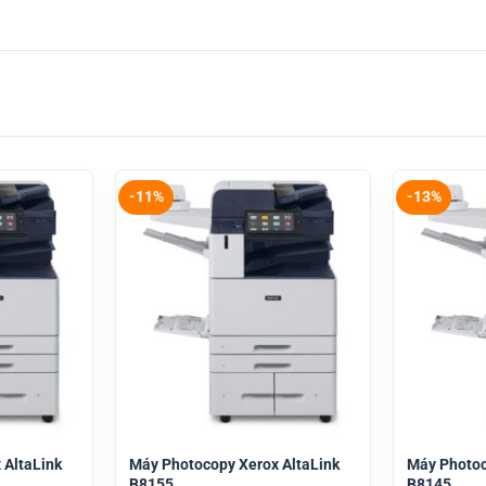
-11%
-13%
 AltaLink
Máy Photocopy Xerox AltaLink
Máy Photoc
B8155
B8145