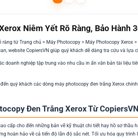
25.000.000 ₫.
21.000.000 ₫.
Xerox Niêm Yết Rõ Ràng, Bảo Hành 
rõ ràng từ Trang chủ > Máy Photocopy > Máy Photocopy Xerox >
 quan, website CopiersVN giúp quý khách dễ dàng tra cứu và lự
ác doanh nghiệp tập trung vào nhu cầu in ấn văn bản tài liệu tiê
u đến quý khách các dòng máy photocopy đen trắng Xerox chính
tocopy Đen Trắng Xerox Từ CopiersV
cao cấp cho đến những bản vẽ kỹ thuật chi tiết hay hồ sơ thầu h
g hoàn hảo về cả tiến độ lẫn độ sắc nét. Tối ưu hóa quy trình