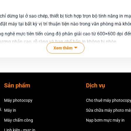
hỉ dừng lại ở sao chép, thiết bị tích hợp trọn bộ tính năng in 
đặt máy tại bất kỳ vị trí thuận tiện nào trong văn phòng mà khô
g nghệ mực tiên tiến cùng độ phân giải cao từ 600×600 dpi đế
tương phản cao, rõ ràng và hạn chế bản in không bị nhòe.
Xem thêm
i gian cho bản in đầu tiên chỉ mất vài giây, đi cùng tốc độ in 
 in ấn số lượng lớn, giúp đội ngũ nhân sự tiết kiệm tối đa thời 
ảm ứng LCD kích thước lớn (7 – 9 inch) trực quan, hỗ trợ đa n
u được thực hiện chỉ với vài chạm đơn giản.
Sản phẩm
Dịch vụ
tocopy Đen Trắng Xerox
Máy photocopy
Cho thuê máy photocop
 chi phí vận hành cho các doanh nghiệp, CopiersVN tự hào là đơn
i.
Máy in
Sửa chữa máy photo máy
g Việt Nam:
Máy chấm công
Nạp bơm mực máy in
số thuế (MST: 0313565262) được đăng tải công khai ngay trên h
Linh kiện - mực in