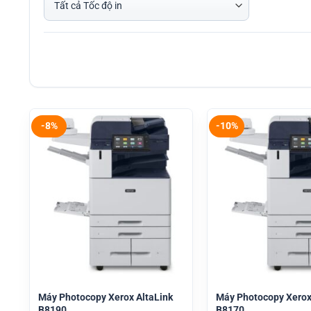
-8%
-10%
Máy Photocopy Xerox AltaLink
Máy Photocopy Xerox
B8190
B8170