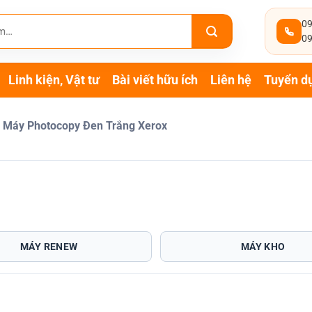
09
09
Linh kiện, Vật tư
Bài viết hữu ích
Liên hệ
Tuyển d
Máy Photocopy Đen Trắng Xerox
MÁY RENEW
MÁY KHO