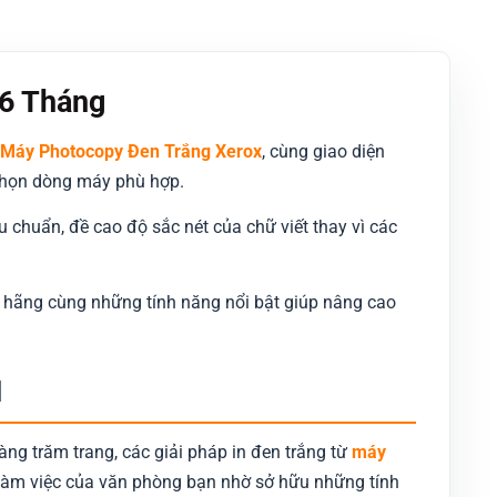
20.000.000 ₫.
19.000.00
36 Tháng
Máy Photocopy Đen Trắng Xerox
, cùng giao diện
a chọn dòng máy phù hợp.
u chuẩn, đề cao độ sắc nét của chữ viết thay vì các
 hãng cùng những tính năng nổi bật giúp nâng cao
N
àng trăm trang, các giải pháp in đen trắng từ
máy
 làm việc của văn phòng bạn nhờ sở hữu những tính