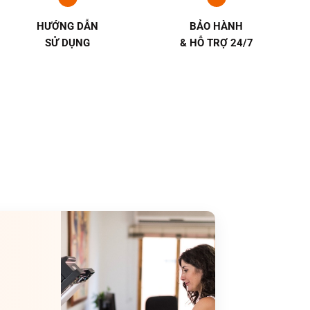
HƯỚNG DẪN
BẢO HÀNH
SỬ DỤNG
& HỖ TRỢ 24/7