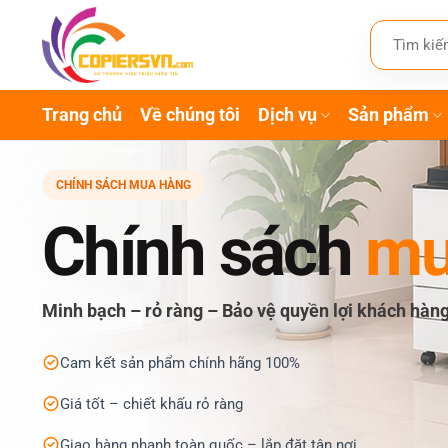
Bỏ
Tìm
qua
kiếm:
nội
dung
Trang chủ
Về chúng tôi
Dịch vụ
Sản phẩm
CHÍNH SÁCH MUA HÀNG
Chính sách
mu
Minh bạch – rỏ ràng – Bảo vệ quyền lợi khách hàn
Cam kết sản phẩm chính hãng 100%
Giá tốt – chiết khấu rỏ ràng
Giao hàng nhanh toàn quốc – lắp đặt tận nơi