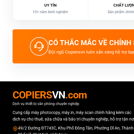
UY TÍN
CHẤT LƯỢ
10+ năm kinh nghiệm
Sản phẩm chín
CÓ THẮC MẮC VỀ CHÍNH
Đội ngũ Copiersvn luôn sẵn sàng hỗ trợ bạ
COPIERS
VN
.com
Dịch vụ thiết bị văn phòng chuyên nghiệp
Cung cấp máy photocopy, máy in, máy scan chính hãng kèm các
dịch vụ cho thuê, sửa chữa và bảo trì chuyên nghiệp, hỗ trợ tận nơ
49/2 Đường ĐT743C, Khu Phố Đông Tân, Phường Dĩ An, Thành