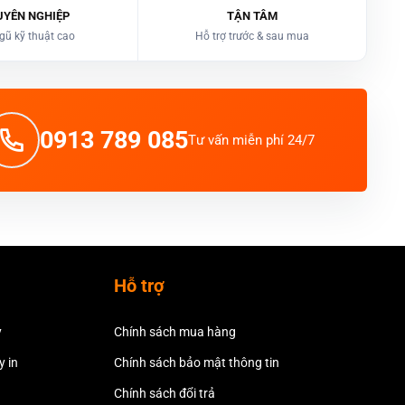
UYÊN NGHIỆP
TẬN TÂM
gũ kỹ thuật cao
Hỗ trợ trước & sau mua
0913 789 085
Tư vấn miễn phí 24/7
Hỗ trợ
y
Chính sách mua hàng
 in
Chính sách bảo mật thông tin
Chính sách đổi trả