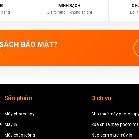
NG
MINH BẠCH
CH
h hãng
Giá rõ ràng – không ẩn phí
Đội n
 SÁCH BẢO MẬT?
n!
Sản phẩm
Dịch vụ
Máy photocopy
Cho thuê máy photocop
i.
Máy in
Sửa chữa máy photo máy
Máy chấm công
Nạp bơm mực máy in