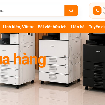
09
09
Linh kiện, Vật tư
Bài viết hữu ích
Liên hệ
Tuyển d
a hàng
g