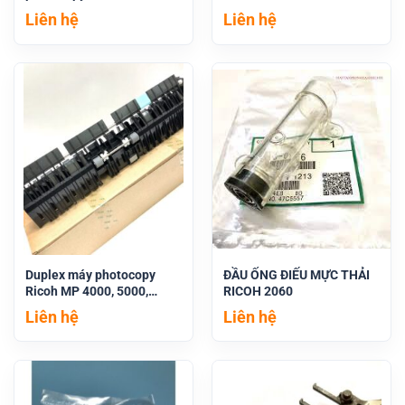
Liên hệ
Liên hệ
Duplex máy photocopy
ĐẦU ỐNG ĐIẾU MỰC THẢI
Ricoh MP 4000, 5000,
RICOH 2060
4001, 5001, 4002, 5002,
Liên hệ
Liên hệ
5003