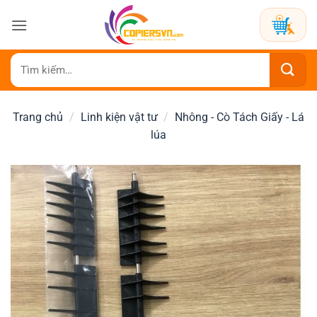
Bỏ
qua
nội
dung
Tìm
kiếm:
Trang chủ
/
Linh kiện vật tư
/
Nhông - Cò Tách Giấy - Lá
lúa