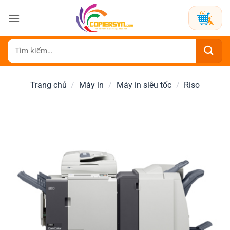
Bỏ
qua
nội
dung
Tìm
kiếm:
Trang chủ
/
Máy in
/
Máy in siêu tốc
/
Riso