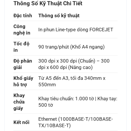
Thông Số Kỹ Thuật Chi Tiết
Đặc tính
Thông số kỹ thuật
Công
In phun Line-type dòng FORCEJET
nghệ in
Tốc độ
90 trang/phút (Khổ A4 ngang)
in
Độ phân
300 dpi x 300 dpi (Chuẩn) – 300
giải
dpi x 600 dpi (Nâng cao)
Khổ giấy
Từ A5 đến A3, tối đa 340mm x
hỗ trợ
550mm
Khay
Khay tiêu chuẩn: 1.000 tờ | Khay tay:
chứa
500 tờ
giấy
Ethernet (1000BASE-T/100BASE-
Kết nối
TX/10BASE-T)