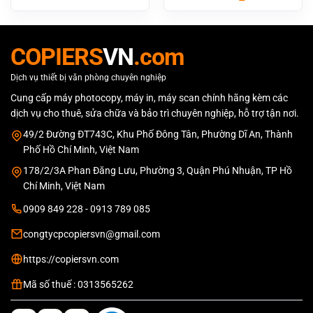
gốc
hiện
là:
tại
35.000.000 ₫.
là:
32.800.000 
COPIERS
VN
.com
Dịch vụ thiết bị văn phòng chuyên nghiệp
Cung cấp máy photocopy, máy in, máy scan chính hãng kèm các
dịch vụ cho thuê, sửa chữa và bảo trì chuyên nghiệp, hỗ trợ tận nơi.
49/2 Đường ĐT743C, Khu Phố Đông Tân, Phường Dĩ An, Thành
Phố Hồ Chí Minh, Việt Nam
178/2/3A Phan Đăng Lưu, Phường 3, Quận Phú Nhuận, TP Hồ
Chí Minh, Việt Nam
0909 849 228 - 0913 789 085
congtycpcopiersvn@gmail.com
https://copiersvn.com
Mã số thuế : 0313565262