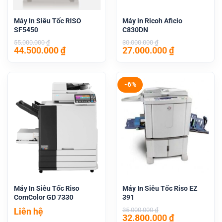
Máy In Siêu Tốc RISO
Máy in Ricoh Aficio
SF5450
C830DN
55.000.000
₫
30.000.000
₫
Giá
Giá
Giá
Giá
44.500.000
₫
27.000.000
₫
gốc
hiện
gốc
hiện
là:
tại
là:
tại
55.000.000 ₫.
là:
30.000.000 ₫.
là:
44.500.000 ₫.
27.000.000 
-6%
Máy In Siêu Tốc Riso
Máy In Siêu Tốc Riso EZ
ComColor GD 7330
391
Liên hệ
35.000.000
₫
Giá
Giá
32.800.000
₫