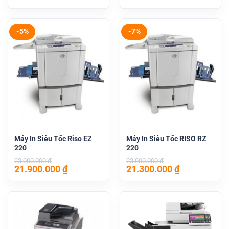
-5%
-7%
Máy In Siêu Tốc Riso EZ
Máy In Siêu Tốc RISO RZ
220
220
23.000.000
₫
23.000.000
₫
Giá
Giá
Giá
Giá
21.900.000
₫
21.300.000
₫
gốc
hiện
gốc
hiện
là:
tại
là:
tại
23.000.000 ₫.
là:
23.000.000 ₫.
là:
21.900.000 ₫.
21.300.000 