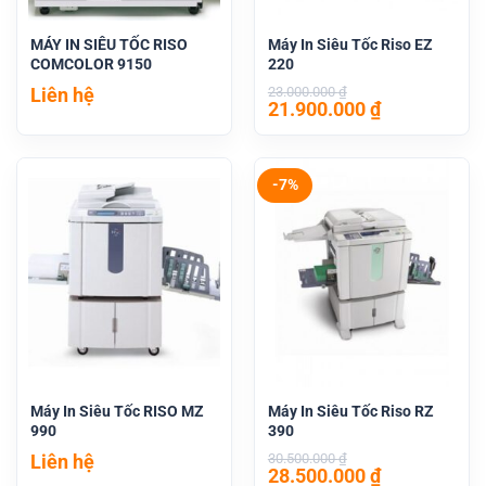
MÁY IN SIÊU TỐC RISO
Máy In Siêu Tốc Riso EZ
COMCOLOR 9150
220
Liên hệ
23.000.000
₫
Giá
Giá
21.900.000
₫
gốc
hiện
là:
tại
23.000.000 ₫.
là:
21.900.000 
-7%
Máy In Siêu Tốc RISO MZ
Máy In Siêu Tốc Riso RZ
990
390
Liên hệ
30.500.000
₫
Giá
Giá
28.500.000
₫