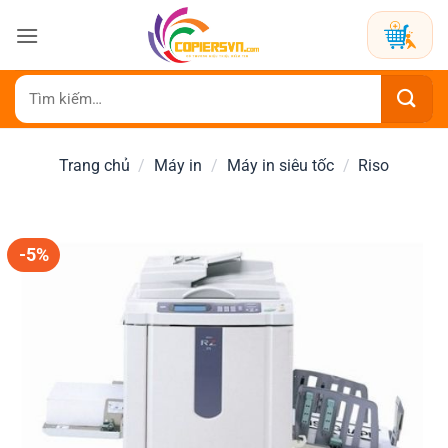
Bỏ
qua
nội
dung
Tìm
kiếm:
Trang chủ
/
Máy in
/
Máy in siêu tốc
/
Riso
-5%