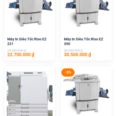
Máy In Siêu Tốc Riso EZ
Máy In Siêu Tốc Riso EZ
221
390
24.000.000
₫
32.000.000
₫
Giá
Giá
Giá
Giá
22.700.000
₫
30.500.000
₫
gốc
hiện
gốc
hiện
là:
tại
là:
tại
24.000.000 ₫.
là:
32.000.000 ₫.
là:
22.700.000 ₫.
30.500.000 
-5%