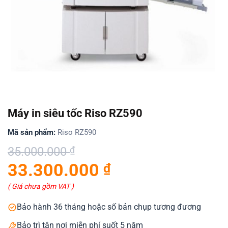
Máy in siêu tốc Riso RZ590
Mã sản phẩm:
Riso RZ590
Giá
Giá
35.000.000
₫
gốc
hiện
33.300.000
₫
là:
tại
35.000.000 ₫.
là:
( Giá chưa gồm VAT )
33.300.000 ₫.
Bảo hành 36 tháng hoặc số bản chụp tương đương
Bảo trì tận nơi miễn phí suốt 5 năm