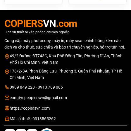
gốc
hiện
là:
tại
30.500.000 ₫.
là:
28.500.000 
COPIERS
VN
.com
Dịch vụ thiết bị văn phòng chuyên nghiệp
Cung cấp máy photocopy, máy in, máy scan chính hãng kèm các
dịch vụ cho thuê, sửa chữa và bảo trì chuyên nghiệp, hỗ trợ tận nơi.
49/2 Đường ĐT743C, Khu Phố Đông Tân, Phường Dĩ An, Thành
Phố Hồ Chí Minh, Việt Nam
178/2/3A Phan Đăng Lưu, Phường 3, Quận Phú Nhuận, TP Hồ
Chí Minh, Việt Nam
0909 849 228 - 0913 789 085
congtycpcopiersvn@gmail.com
https://copiersvn.com
Mã số thuế : 0313565262