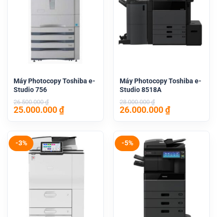
Máy Photocopy Toshiba e-
Máy Photocopy Toshiba e-
Studio 756
Studio 8518A
26.500.000
₫
28.000.000
₫
Giá
Giá
Giá
Giá
25.000.000
₫
26.000.000
₫
gốc
hiện
gốc
hiện
là:
tại
là:
tại
26.500.000 ₫.
là:
28.000.000 ₫.
là:
25.000.000 ₫.
26.000.000 
-3%
-5%