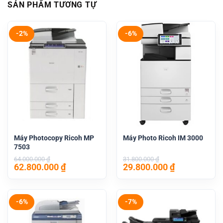
SẢN PHẨM TƯƠNG TỰ
-2%
-6%
Máy Photocopy Ricoh MP
Máy Photo Ricoh IM 3000
7503
64.000.000
₫
31.800.000
₫
Giá
Giá
Giá
Giá
62.800.000
₫
29.800.000
₫
gốc
hiện
gốc
hiện
là:
tại
là:
tại
64.000.000 ₫.
là:
31.800.000 ₫.
là:
62.800.000 ₫.
29.800.000 
-6%
-7%