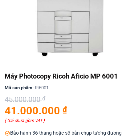
Máy Photocopy Ricoh Aficio MP 6001
Mã sản phẩm:
Ri6001
Giá
Giá
45.000.000
₫
gốc
hiện
41.000.000
₫
là:
tại
45.000.000 ₫.
là:
( Giá chưa gồm VAT )
41.000.000 ₫.
Bảo hành 36 tháng hoặc số bản chụp tương đương