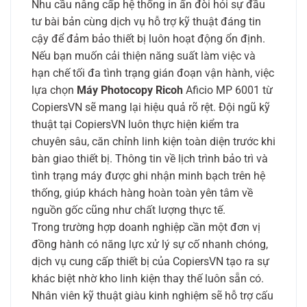
Nhu cầu nâng cấp hệ thống in ấn đòi hỏi sự đầu
tư bài bản cùng dịch vụ hỗ trợ kỹ thuật đáng tin
cậy để đảm bảo thiết bị luôn hoạt động ổn định.
Nếu bạn muốn cải thiện năng suất làm việc và
hạn chế tối đa tình trạng gián đoạn vận hành, việc
lựa chọn
Máy Photocopy Ricoh
Aficio MP 6001 từ
CopiersVN sẽ mang lại hiệu quả rõ rệt. Đội ngũ kỹ
thuật tại CopiersVN luôn thực hiện kiểm tra
chuyên sâu, căn chỉnh linh kiện toàn diện trước khi
bàn giao thiết bị. Thông tin về lịch trình bảo trì và
tình trạng máy được ghi nhận minh bạch trên hệ
thống, giúp khách hàng hoàn toàn yên tâm về
nguồn gốc cũng như chất lượng thực tế.
Trong trường hợp doanh nghiệp cần một đơn vị
đồng hành có năng lực xử lý sự cố nhanh chóng,
dịch vụ cung cấp thiết bị của CopiersVN tạo ra sự
khác biệt nhờ kho linh kiện thay thế luôn sẵn có.
Nhân viên kỹ thuật giàu kinh nghiệm sẽ hỗ trợ cấu