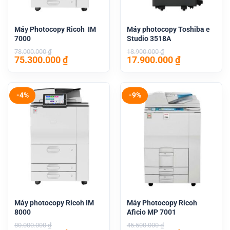
Máy Photocopy Ricoh IM
Máy photocopy Toshiba e
7000
Studio 3518A
78.000.000
₫
18.900.000
₫
Giá
Giá
Giá
Giá
75.300.000
₫
17.900.000
₫
gốc
hiện
gốc
hiện
là:
tại
là:
tại
78.000.000 ₫.
là:
18.900.000 ₫.
là:
75.300.000 ₫.
17.900.000 
-4%
-9%
Máy photocopy Ricoh IM
Máy Photocopy Ricoh
8000
Aficio MP 7001
80.000.000
₫
45.500.000
₫