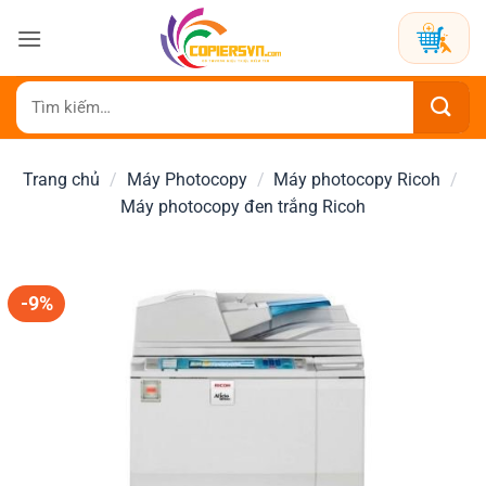
Bỏ
qua
nội
dung
Tìm
kiếm:
Trang chủ
/
Máy Photocopy
/
Máy photocopy Ricoh
/
Máy photocopy đen trắng Ricoh
-9%