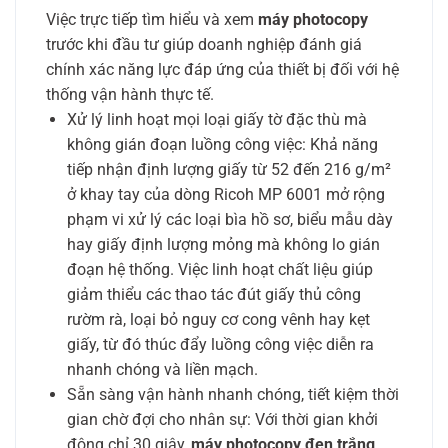
Việc trực tiếp tìm hiểu và xem
máy photocopy
trước khi đầu tư giúp doanh nghiệp đánh giá
chính xác năng lực đáp ứng của thiết bị đối với hệ
thống vận hành thực tế.
Xử lý linh hoạt mọi loại giấy tờ đặc thù mà
không gián đoạn luồng công việc: Khả năng
tiếp nhận định lượng giấy từ 52 đến 216 g/m²
ở khay tay của dòng Ricoh MP 6001 mở rộng
phạm vi xử lý các loại bìa hồ sơ, biểu mẫu dày
hay giấy định lượng mỏng mà không lo gián
đoạn hệ thống. Việc linh hoạt chất liệu giúp
giảm thiểu các thao tác đút giấy thủ công
rườm rà, loại bỏ nguy cơ cong vênh hay kẹt
giấy, từ đó thúc đẩy luồng công việc diễn ra
nhanh chóng và liền mạch.
Sẵn sàng vận hành nhanh chóng, tiết kiệm thời
gian chờ đợi cho nhân sự: Với thời gian khởi
động chỉ 30 giây,
máy photocopy đen trắng