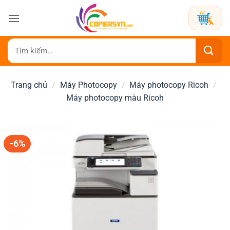
Bỏ
qua
nội
dung
Tìm
kiếm:
Trang chủ
/
Máy Photocopy
/
Máy photocopy Ricoh
/
Máy photocopy màu Ricoh
-6%