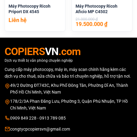
Máy Photocopy Ricoh
Máy Photocopy Ricoh
Priport DX 4545
Aficio MP C4502
Liên hệ
21.000.000
₫
Giá
Giá
19.500.000
₫
gốc
hiện
là:
tại
21.000.000 ₫.
là:
19.500.000 
COPIERS
VN
.com
Dịch vụ thiết bị văn phòng chuyên nghiệp
Cung cấp máy photocopy, máy in, máy scan chính hãng kèm các
dịch vụ cho thuê, sửa chữa và bảo trì chuyên nghiệp, hỗ trợ tận nơi.
49/2 Đường ĐT743C, Khu Phố Đông Tân, Phường Dĩ An, Thành
Phố Hồ Chí Minh, Việt Nam
178/2/3A Phan Đăng Lưu, Phường 3, Quận Phú Nhuận, TP Hồ
Chí Minh, Việt Nam
0909 849 228 - 0913 789 085
congtycpcopiersvn@gmail.com