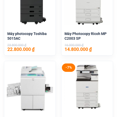
Máy photocopy Toshiba
Máy Photocopy Ricoh MP
5015AC
C2003 SP
23.800.000
₫
16.000.000
₫
Giá
Giá
Giá
Giá
22.800.000
₫
14.800.000
₫
gốc
hiện
gốc
hiện
là:
tại
là:
tại
23.800.000 ₫.
là:
16.000.000 ₫.
là:
22.800.000 ₫.
14.800.000 
-7%