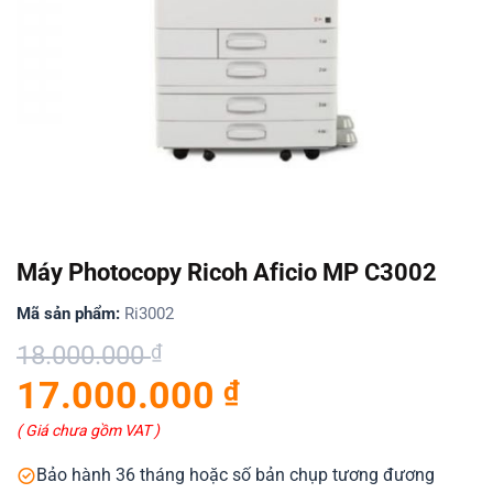
Máy Photocopy Ricoh Aficio MP C3002
Mã sản phẩm:
Ri3002
Giá
Giá
18.000.000
₫
gốc
hiện
17.000.000
₫
là:
tại
18.000.000 ₫.
là:
( Giá chưa gồm VAT )
17.000.000 ₫.
Bảo hành 36 tháng hoặc số bản chụp tương đương