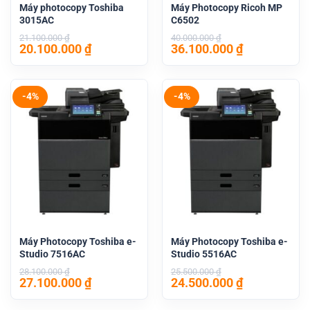
Máy photocopy Toshiba
Máy Photocopy Ricoh MP
3015AC
C6502
21.100.000
₫
40.000.000
₫
Giá
Giá
Giá
Giá
20.100.000
₫
36.100.000
₫
gốc
hiện
gốc
hiện
là:
tại
là:
tại
21.100.000 ₫.
là:
40.000.000 ₫.
là:
20.100.000 ₫.
36.100.000 
-4%
-4%
Máy Photocopy Toshiba e-
Máy Photocopy Toshiba e-
Studio 7516AC
Studio 5516AC
28.100.000
₫
25.500.000
₫
Giá
Giá
Giá
Giá
27.100.000
₫
24.500.000
₫
gốc
hiện
gốc
hiện
là:
tại
là:
tại