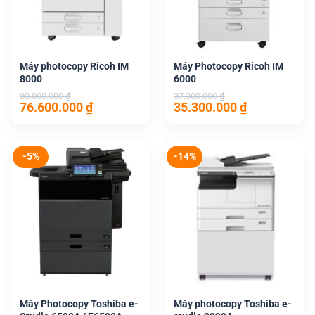
Máy photocopy Ricoh IM
Máy Photocopy Ricoh IM
8000
6000
80.000.000
₫
37.300.000
₫
Giá
Giá
Giá
Giá
76.600.000
₫
35.300.000
₫
gốc
hiện
gốc
hiện
là:
tại
là:
tại
80.000.000 ₫.
là:
37.300.000 ₫.
là:
76.600.000 ₫.
35.300.000 
-5%
-14%
Máy Photocopy Toshiba e-
Máy photocopy Toshiba e-