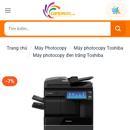
Bỏ
qua
nội
dung
Tìm
kiếm:
Trang chủ
/
Máy Photocopy
/
Máy photocopy Toshiba
/
Máy photocopy đen trắng Toshiba
-7%