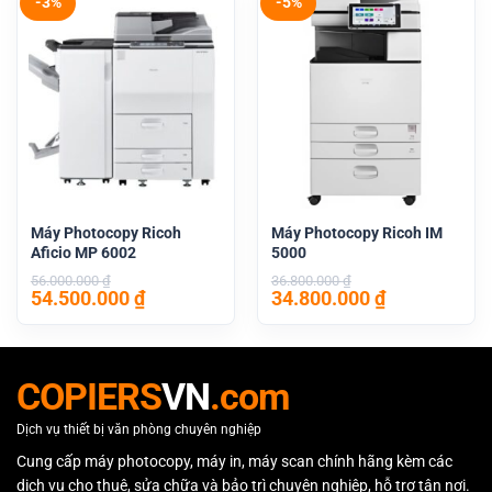
41.000.000 ₫.
29.300.000 
-3%
-5%
Máy Photocopy Ricoh
Máy Photocopy Ricoh IM
Aficio MP 6002
5000
56.000.000
₫
36.800.000
₫
Giá
Giá
Giá
Giá
54.500.000
₫
34.800.000
₫
gốc
hiện
gốc
hiện
là:
tại
là:
tại
56.000.000 ₫.
là:
36.800.000 ₫.
là:
54.500.000 ₫.
34.800.000 
COPIERS
VN
.com
Dịch vụ thiết bị văn phòng chuyên nghiệp
Cung cấp máy photocopy, máy in, máy scan chính hãng kèm các
dịch vụ cho thuê, sửa chữa và bảo trì chuyên nghiệp, hỗ trợ tận nơi.