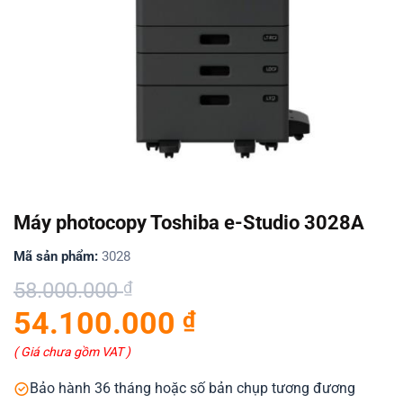
Máy photocopy Toshiba e-Studio 3028A
Mã sản phẩm:
3028
Giá
Giá
58.000.000
₫
gốc
hiện
54.100.000
₫
là:
tại
58.000.000 ₫.
là:
( Giá chưa gồm VAT )
54.100.000 ₫.
Bảo hành 36 tháng hoặc số bản chụp tương đương