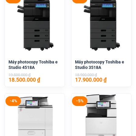
Máy photocopy Toshiba e
Máy photocopy Toshiba e
Studio 4518A
Studio 3518A
19.500.000
₫
18.900.000
₫
Giá
Giá
Giá
Giá
18.500.000
₫
17.900.000
₫
gốc
hiện
gốc
hiện
là:
tại
là:
tại
19.500.000 ₫.
là:
18.900.000 ₫.
là:
18.500.000 ₫.
17.900.000 
-4%
-5%