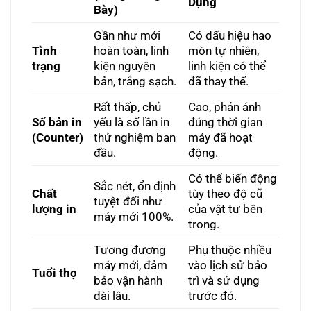
Dụng
Bày)
Gần như mới
Có dấu hiệu hao
Tình
hoàn toàn, linh
mòn tự nhiên,
trạng
kiện nguyên
linh kiện có thể
bản, trắng sạch.
đã thay thế.
Rất thấp, chủ
Cao, phản ánh
Số bản in
yếu là số lần in
đúng thời gian
(Counter)
thử nghiệm ban
máy đã hoạt
đầu.
động.
Có thể biến động
Sắc nét, ổn định
Chất
tùy theo độ cũ
tuyệt đối như
lượng in
của vật tư bên
máy mới 100%.
trong.
Tương đương
Phụ thuộc nhiều
máy mới, đảm
vào lịch sử bảo
Tuổi thọ
bảo vận hành
trì và sử dụng
dài lâu.
trước đó.