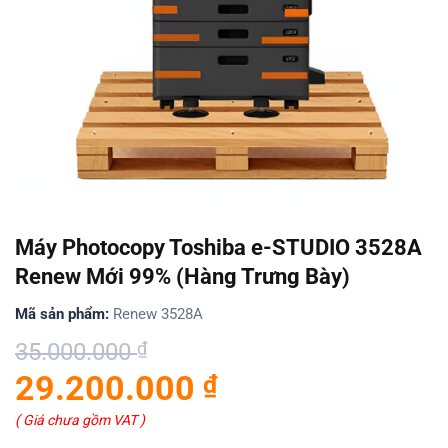
Máy Photocopy Toshiba e-STUDIO 3528A
Renew Mới 99% (Hàng Trưng Bày)
Mã sản phẩm:
Renew 3528A
Giá
Giá
35.000.000
₫
gốc
hiện
29.200.000
₫
là:
tại
35.000.000 ₫.
là:
( Giá chưa gồm VAT )
29.200.000 ₫.