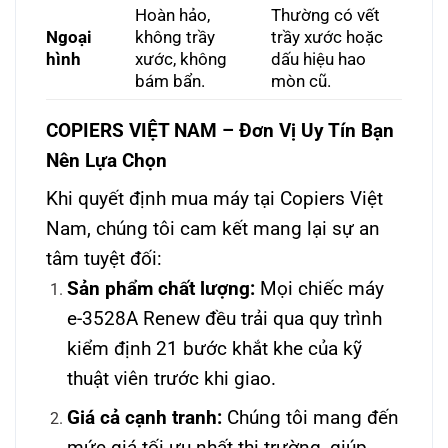
Hoàn hảo,
Thường có vết
Ngoại
không trầy
trầy xước hoặc
hình
xước, không
dấu hiệu hao
bám bẩn.
mòn cũ.
COPIERS VIỆT NAM – Đơn Vị Uy Tín Bạn
Nên Lựa Chọn
Khi quyết định mua máy tại Copiers Việt
Nam, chúng tôi cam kết mang lại sự an
tâm tuyệt đối:
Sản phẩm chất lượng:
Mọi chiếc máy
e-3528A Renew đều trải qua quy trình
kiểm định 21 bước khắt khe của kỹ
thuật viên trước khi giao.
Giá cả cạnh tranh:
Chúng tôi mang đến
mức giá tối ưu nhất thị trường, giúp