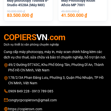
Máy photocopy Toshiba e-
Máy Photocopy Ricoh
Studio 4528A (Máy Mới)
Aficio MP 7001
90.000.000
₫
45.500.000
₫
Giá
Giá
Giá
Giá
83.500.000
₫
41.500.000
₫
gốc
hiện
gốc
hiện
là:
tại
là:
tại
90.000.000 ₫.
là:
45.500.000 ₫.
là:
83.500.000 ₫.
41.500.000 
COPIERS
VN
.com
Dịch vụ thiết bị văn phòng chuyên nghiệp
Cung cấp máy photocopy, máy in, máy scan chính hãng kèm các
dịch vụ cho thuê, sửa chữa và bảo trì chuyên nghiệp, hỗ trợ tận nơi.
49/2 Đường ĐT743C, Khu Phố Đông Tân, Phường Dĩ An, Thành
Phố Hồ Chí Minh, Việt Nam
178/2/3A Phan Đăng Lưu, Phường 3, Quận Phú Nhuận, TP Hồ
Chí Minh, Việt Nam
0909 849 228 - 0913 789 085
congtycpcopiersvn@gmail.com
https://copiersvn.com