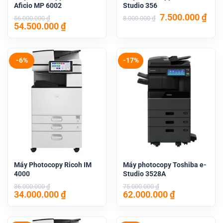
Aficio MP 6002
Studio 356
Giá
Giá
7.500.000
₫
56.000.000
₫
8.000.000
₫
Giá
Giá
gốc
hiệ
54.500.000
₫
gốc
hiện
là:
tại
là:
tại
8.000.000 ₫.
là:
56.000.000 ₫.
là:
7.50
54.500.000 ₫.
-6%
-17%
Máy Photocopy Ricoh IM
Máy photocopy Toshiba e-
4000
Studio 3528A
36.000.000
₫
75.000.000
₫
Giá
Giá
Giá
Giá
34.000.000
₫
62.000.000
₫
gốc
hiện
gốc
hiện
là:
tại
là:
tại
36.000.000 ₫.
là:
75.000.000 ₫.
là: