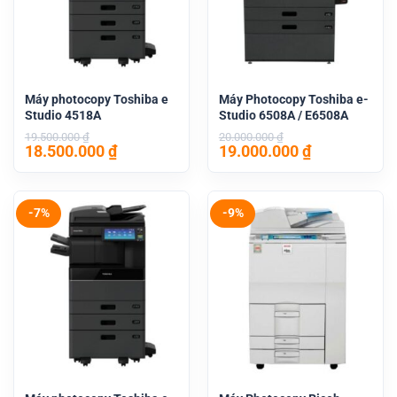
Máy photocopy Toshiba e
Máy Photocopy Toshiba e-
Studio 4518A
Studio 6508A / E6508A
19.500.000
₫
20.000.000
₫
Giá
Giá
Giá
Giá
18.500.000
₫
19.000.000
₫
gốc
hiện
gốc
hiện
là:
tại
là:
tại
19.500.000 ₫.
là:
20.000.000 ₫.
là:
18.500.000 ₫.
19.000.000 
-7%
-9%