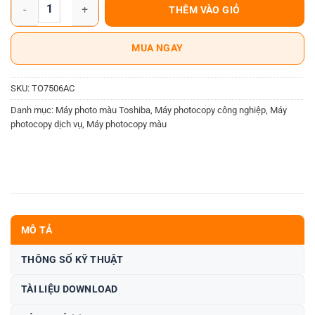
Máy photocopy Toshiba E-studio 7506AC số lượng
THÊM VÀO GIỎ
MUA NGAY
SKU:
TO7506AC
Danh mục:
Máy photo màu Toshiba
,
Máy photocopy công nghiệp
,
Máy
photocopy dịch vụ
,
Máy photocopy màu
MÔ TẢ
THÔNG SỐ KỸ THUẬT
TÀI LIỆU DOWNLOAD