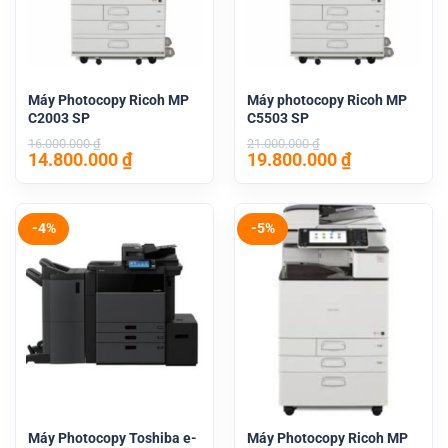
Máy Photocopy Ricoh MP
Máy photocopy Ricoh MP
C2003 SP
C5503 SP
16.000.000
₫
21.000.000
₫
Giá
Giá
Giá
Giá
14.800.000
₫
19.800.000
₫
gốc
hiện
gốc
hiện
là:
tại
là:
tại
16.000.000 ₫.
là:
21.000.000 ₫.
là:
14.800.000 ₫.
19.800.000 
-4%
-5%
Máy Photocopy Toshiba e-
Máy Photocopy Ricoh MP