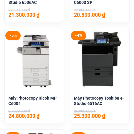
Studio 6506AC
C6003 SP
22.300.000
₫
22.000.000
₫
Giá
Giá
Giá
Giá
21.300.000
₫
20.800.000
₫
gốc
hiện
gốc
hiện
là:
tại
là:
tại
22.300.000 ₫.
là:
22.000.000 ₫.
là:
21.300.000 ₫.
20.800.000 
-5%
-4%
Máy Photocopy Ricoh MP
Máy Photocopy Toshiba e-
C6004
Studio 6516AC
26.000.000
₫
26.300.000
₫
Giá
Giá
Giá
Giá
24.800.000
₫
25.300.000
₫
gốc
hiện
gốc
hiện
là:
tại
là:
tại
26.000.000 ₫.
là:
26.300.000 ₫.
là: