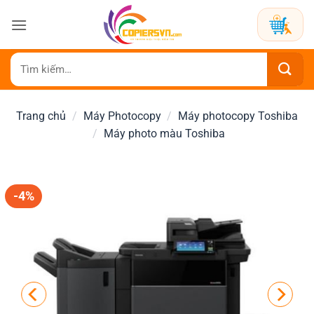
Bỏ
qua
nội
dung
Tìm
kiếm:
Trang chủ
/
Máy Photocopy
/
Máy photocopy Toshiba
/
Máy photo màu Toshiba
-4%