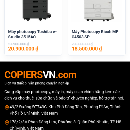
Máy photocopy Toshiba e-
Máy Photocopy Ricoh MP
Studio 3515AC
C4503 SP
21.900.000
₫
20.000.000
₫
Giá
Giá
Giá
Giá
20.900.000
₫
18.500.000
₫
gốc
hiện
gốc
hiện
là:
tại
là:
tại
21.900.000 ₫.
là:
20.000.000 ₫.
là:
20.900.000 ₫.
18.500.000 
COPIERS
VN
.com
Dịch vụ thiết bị văn phòng chuyên nghiệp
Cung cấp máy photocopy, máy in, máy scan chính hãng kèm các
dịch vụ cho thuê, sửa chữa và bảo trì chuyên nghiệp, hỗ trợ tận nơi.
49/2 Đường ĐT743C, Khu Phố Đông Tân, Phường Dĩ An, Thành
Phố Hồ Chí Minh, Việt Nam
178/2/3A Phan Đăng Lưu, Phường 3, Quận Phú Nhuận, TP Hồ
Chí Minh, Việt Nam