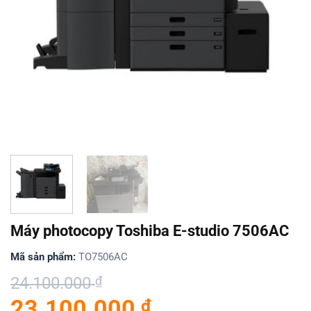
Máy photocopy Toshiba E-studio 7506AC
Mã sản phẩm:
TO7506AC
Giá
Giá
24.100.000
₫
gốc
hiện
23.100.000
₫