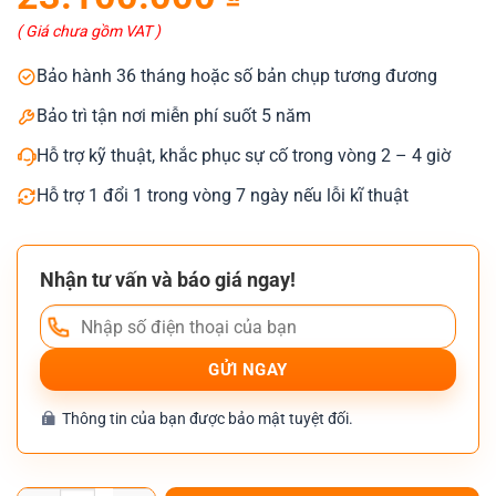
là:
tại
24.100.000 ₫.
là:
( Giá chưa gồm VAT )
23.100.000 ₫.
Bảo hành 36 tháng hoặc số bản chụp tương đương
Bảo trì tận nơi miễn phí suốt 5 năm
Hỗ trợ kỹ thuật, khắc phục sự cố trong vòng 2 – 4 giờ
Hỗ trợ 1 đổi 1 trong vòng 7 ngày nếu lỗi kĩ thuật
Nhận tư vấn và báo giá ngay!
Thông tin của bạn được bảo mật tuyệt đối.