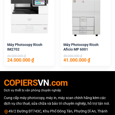
Máy Photocopy Ricoh
Máy Photocopy Ricoh
IM2702
Aficio MP 6001
26.000.000
₫
45.000.000
₫
Giá
Giá
Giá
Giá
24.000.000
₫
41.000.000
₫
gốc
hiện
gốc
hiện
là:
tại
là:
tại
26.000.000 ₫.
là:
45.000.000 ₫.
là:
24.000.000 ₫.
41.000.000 
COPIERS
VN
.com
Dịch vụ thiết bị văn phòng chuyên nghiệp
Cung cấp máy photocopy, máy in, máy scan chính hãng kèm các
dịch vụ cho thuê, sửa chữa và bảo trì chuyên nghiệp, hỗ trợ tận nơi.
49/2 Đường ĐT743C, Khu Phố Đông Tân, Phường Dĩ An, Thành