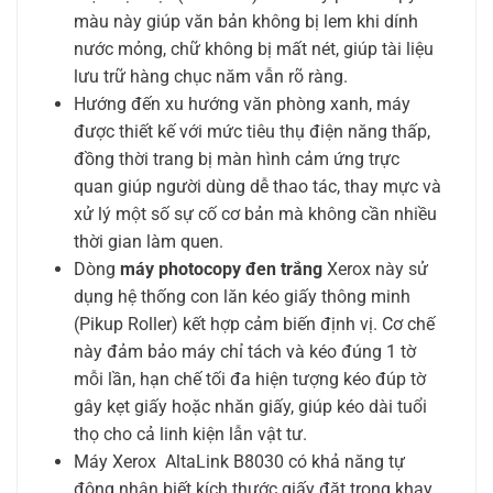
màu này giúp văn bản không bị lem khi dính
nước mỏng, chữ không bị mất nét, giúp tài liệu
lưu trữ hàng chục năm vẫn rõ ràng.
Hướng đến xu hướng văn phòng xanh, máy
được thiết kế với mức tiêu thụ điện năng thấp,
đồng thời trang bị màn hình cảm ứng trực
quan giúp người dùng dễ thao tác, thay mực và
xử lý một số sự cố cơ bản mà không cần nhiều
thời gian làm quen.
Dòng
máy photocopy đen trắng
Xerox này sử
dụng hệ thống con lăn kéo giấy thông minh
(Pikup Roller) kết hợp cảm biến định vị. Cơ chế
này đảm bảo máy chỉ tách và kéo đúng 1 tờ
mỗi lần, hạn chế tối đa hiện tượng kéo đúp tờ
gây kẹt giấy hoặc nhăn giấy, giúp kéo dài tuổi
thọ cho cả linh kiện lẫn vật tư.
Máy Xerox AltaLink B8030 có khả năng tự
động nhận biết kích thước giấy đặt trong khay.