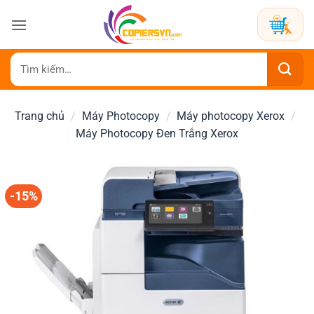
Bỏ
qua
nội
dung
Tìm
kiếm:
Trang chủ
/
Máy Photocopy
/
Máy photocopy Xerox
/
Máy Photocopy Đen Trắng Xerox
-15%