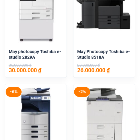
Máy photocopy Toshiba e-
Máy Photocopy Toshiba e-
studio 2829A
Studio 8518A
35.000.000
₫
28.000.000
₫
Giá
Giá
Giá
Giá
30.000.000
₫
26.000.000
₫
gốc
hiện
gốc
hiện
là:
tại
là:
tại
35.000.000 ₫.
là:
28.000.000 ₫.
là:
30.000.000 ₫.
26.000.000 
-6%
-2%