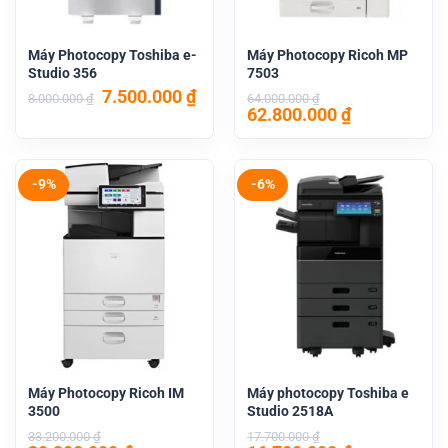
Máy Photocopy Toshiba e-
Máy Photocopy Ricoh MP
Studio 356
7503
Giá
Giá
7.500.000
₫
8.000.000
₫
64.000.000
₫
gốc
hiện
Giá
Giá
62.800.000
₫
là:
tại
gốc
hiện
8.000.000 ₫.
là:
là:
tại
7.500.000 ₫.
64.000.000 ₫.
là:
62.800.000 
-9%
-6%
Máy Photocopy Ricoh IM
Máy photocopy Toshiba e
3500
Studio 2518A
33.200.000
₫
17.700.000
₫