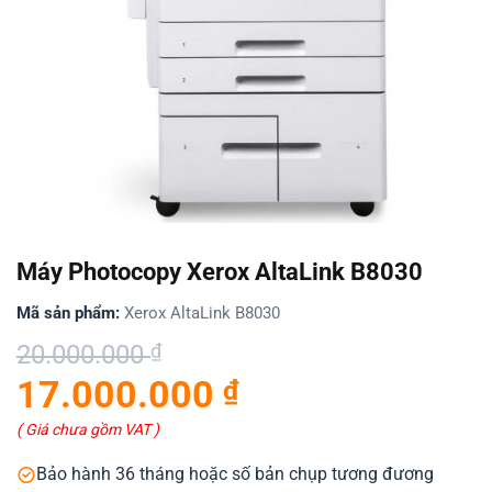
Máy Photocopy Xerox AltaLink B8030
Mã sản phẩm:
Xerox AltaLink B8030
Giá
Giá
20.000.000
₫
gốc
hiện
17.000.000
₫
là:
tại
20.000.000 ₫.
là:
( Giá chưa gồm VAT )
17.000.000 ₫.
Bảo hành 36 tháng hoặc số bản chụp tương đương