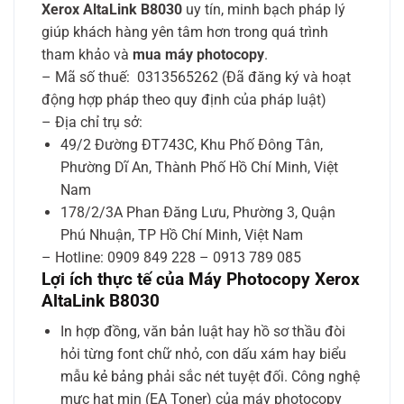
Xerox AltaLink B8030
uy tín, minh bạch pháp lý
giúp khách hàng yên tâm hơn trong quá trình
tham khảo và
mua máy photocopy
.
– Mã số thuế: 0313565262 (Đã đăng ký và hoạt
động hợp pháp theo quy định của pháp luật)
– Địa chỉ trụ sở:
49/2 Đường ĐT743C, Khu Phố Đông Tân,
Phường Dĩ An, Thành Phố Hồ Chí Minh, Việt
Nam
178/2/3A Phan Đăng Lưu, Phường 3, Quận
Phú Nhuận, TP Hồ Chí Minh, Việt Nam
– Hotline: 0909 849 228 – 0913 789 085
Lợi ích thực tế của Máy Photocopy Xerox
AltaLink B8030
In hợp đồng, văn bản luật hay hồ sơ thầu đòi
hỏi từng font chữ nhỏ, con dấu xám hay biểu
mẫu kẻ bảng phải sắc nét tuyệt đối. Công nghệ
mực hạt mịn (EA Toner) của máy photocopy