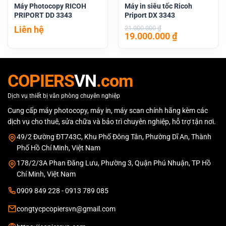
Máy Photocopy RICOH
Máy in siêu tốc Ricoh
PRIPORT DD 3343
Priport DX 3343
Liên hệ
21.000.000
₫
Giá
Giá
19.000.000
₫
gốc
hiện
là:
tại
21.000.000 ₫.
là:
19.000.000 
COPIERS
VN
.com
Dịch vụ thiết bị văn phòng chuyên nghiệp
Cung cấp máy photocopy, máy in, máy scan chính hãng kèm các
dịch vụ cho thuê, sửa chữa và bảo trì chuyên nghiệp, hỗ trợ tận nơi.
49/2 Đường ĐT743C, Khu Phố Đông Tân, Phường Dĩ An, Thành
Phố Hồ Chí Minh, Việt Nam
178/2/3A Phan Đăng Lưu, Phường 3, Quận Phú Nhuận, TP Hồ
Chí Minh, Việt Nam
0909 849 228 - 0913 789 085
congtycpcopiersvn@gmail.com