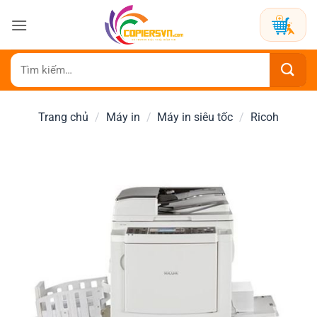
Bỏ
qua
nội
dung
Tìm
kiếm:
Trang chủ
/
Máy in
/
Máy in siêu tốc
/
Ricoh