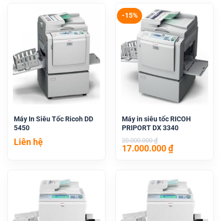
-15%
Máy In Siêu Tốc Ricoh DD
Máy in siêu tốc RICOH
5450
PRIPORT DX 3340
Liên hệ
20.000.000
₫
Giá
Giá
17.000.000
₫
gốc
hiện
là:
tại
20.000.000 ₫.
là:
17.000.000 