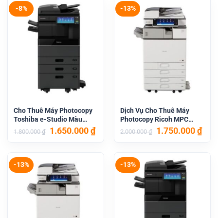
1.800.000 ₫.
là:
1.800.000 ₫.
là:
1.650.000 ₫.
1.65
-8%
-13%
Cho Thuê Máy Photocopy
Dịch Vụ Cho Thuê Máy
Toshiba e-Studio Màu
Photocopy Ricoh MPC
3515AC
6004
Giá
Giá
Giá
Giá
1.650.000
₫
1.750.000
₫
1.800.000
₫
2.000.000
₫
gốc
hiện
gốc
hiệ
là:
tại
là:
tại
1.800.000 ₫.
là:
2.000.000 ₫.
là:
1.650.000 ₫.
1.75
-13%
-13%