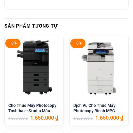
SẢN PHẨM TƯƠNG TỰ
-8%
-8%
Cho Thuê Máy Photocopy
Dịch Vụ Cho Thuê Máy
Toshiba e-Studio Màu
Photocopy Ricoh MPC
3015AC
3504
Giá
Giá
Giá
Giá
1.650.000
₫
1.650.000
₫
1.800.000
₫
1.800.000
₫
gốc
hiện
gốc
hiệ
là:
tại
là:
tại