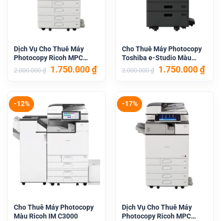
Dịch Vụ Cho Thuê Máy
Cho Thuê Máy Photocopy
Photocopy Ricoh MPC
Toshiba e-Studio Màu
4504
5015AC
Giá
Giá
Giá
Giá
1.750.000
₫
1.750.000
₫
2.000.000
₫
2.000.000
₫
gốc
hiện
gốc
hiệ
là:
tại
là:
tại
2.000.000 ₫.
là:
2.000.000 ₫.
là:
1.750.000 ₫.
1.75
-12%
-17%
Cho Thuê Máy Photocopy
Dịch Vụ Cho Thuê Máy
Màu Ricoh IM C3000
Photocopy Ricoh MPC