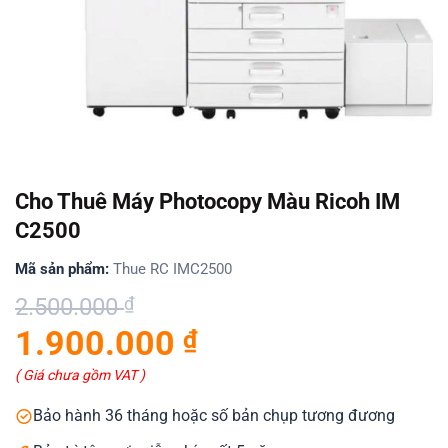
Cho Thuê Máy Photocopy Màu Ricoh IM
C2500
Mã sản phẩm:
Thue RC IMC2500
Giá
Giá
2.500.000
₫
gốc
hiện
1.900.000
₫
là:
tại
2.500.000 ₫.
là:
( Giá chưa gồm VAT )
1.900.000 ₫.
Bảo hành 36 tháng hoặc số bản chụp tương đương