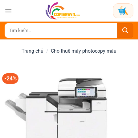
Bỏ
qua
nội
dung
Tìm
kiếm:
Trang chủ
/
Cho thuê máy photocopy màu
-24%