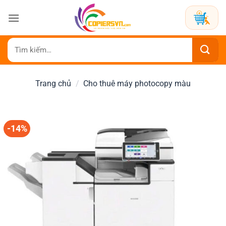
Bỏ
qua
nội
dung
Tìm
kiếm:
Trang chủ
/
Cho thuê máy photocopy màu
-14%