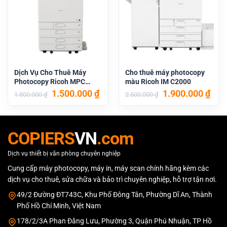
Dịch Vụ Cho Thuê Máy
Cho thuê máy photocopy
Photocopy Ricoh MPC
màu Ricoh IM C2000
2504
Giá
Giá
Giá
Giá
1.500.000
₫
1.900.000
₫
1.800.000
₫
2.500.000
₫
gốc
hiện
gốc
hiệ
là:
tại
là:
tại
1.800.000 ₫.
là:
2.500.000 ₫.
là:
1.500.000 ₫.
1.90
COPIERS
VN
.com
Dịch vụ thiết bị văn phòng chuyên nghiệp
Cung cấp máy photocopy, máy in, máy scan chính hãng kèm các
dịch vụ cho thuê, sửa chữa và bảo trì chuyên nghiệp, hỗ trợ tận nơi.
49/2 Đường ĐT743C, Khu Phố Đông Tân, Phường Dĩ An, Thành
Phố Hồ Chí Minh, Việt Nam
178/2/3A Phan Đăng Lưu, Phường 3, Quận Phú Nhuận, TP Hồ