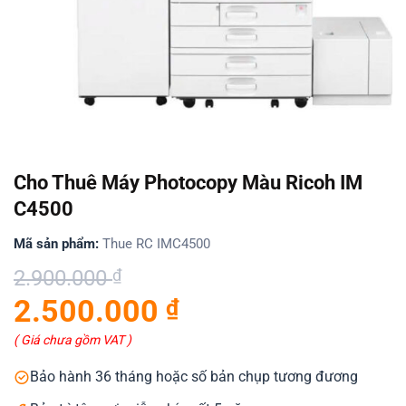
Cho Thuê Máy Photocopy Màu Ricoh IM
C4500
Mã sản phẩm:
Thue RC IMC4500
Giá
Giá
2.900.000
₫
gốc
hiện
2.500.000
₫
là:
tại
2.900.000 ₫.
là:
( Giá chưa gồm VAT )
2.500.000 ₫.
Bảo hành 36 tháng hoặc số bản chụp tương đương