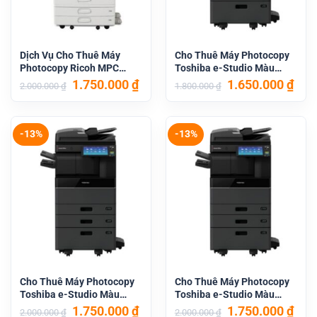
Dịch Vụ Cho Thuê Máy
Cho Thuê Máy Photocopy
Photocopy Ricoh MPC
Toshiba e-Studio Màu
6004
3515AC
Giá
Giá
Giá
Giá
1.750.000
₫
1.650.000
₫
2.000.000
₫
1.800.000
₫
gốc
hiện
gốc
hiệ
là:
tại
là:
tại
2.000.000 ₫.
là:
1.800.000 ₫.
là:
1.750.000 ₫.
1.65
-13%
-13%
Cho Thuê Máy Photocopy
Cho Thuê Máy Photocopy
Toshiba e-Studio Màu
Toshiba e-Studio Màu
5015AC
4515AC
Giá
Giá
Giá
Giá
1.750.000
₫
1.750.000
₫
2.000.000
₫
2.000.000
₫