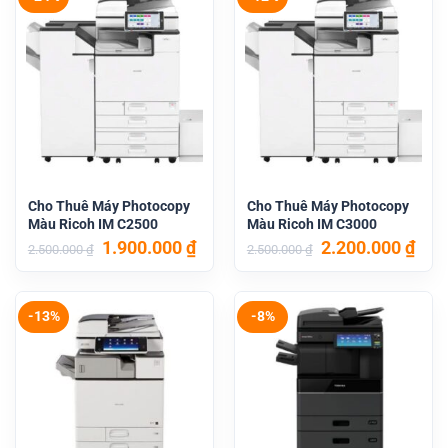
Cho Thuê Máy Photocopy
Cho Thuê Máy Photocopy
Màu Ricoh IM C2500
Màu Ricoh IM C3000
Giá
Giá
Giá
Giá
1.900.000
₫
2.200.000
₫
2.500.000
₫
2.500.000
₫
gốc
hiện
gốc
hiệ
là:
tại
là:
tại
2.500.000 ₫.
là:
2.500.000 ₫.
là:
1.900.000 ₫.
2.20
-13%
-8%