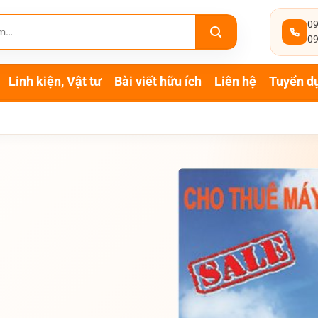
09
09
Linh kiện, Vật tư
Bài viết hữu ích
Liên hệ
Tuyển d