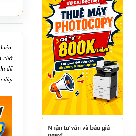
ghiêm
i chờ
hí để
n đây
Nhận tư vấn và báo giá
ngay!