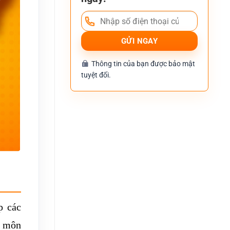
Thông tin của bạn được bảo mật
tuyệt đối.
p các
n môn