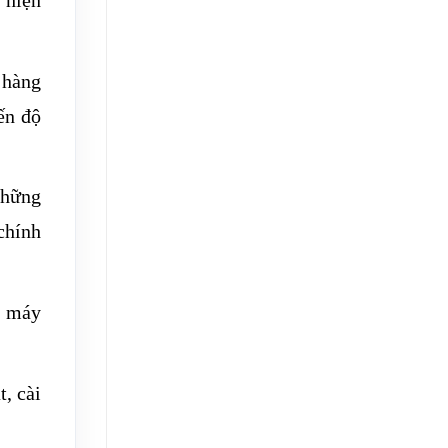
 hàng
ến độ
những
chính
g máy
t, cài