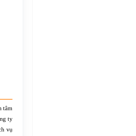
n tâm
ng ty
ch vụ