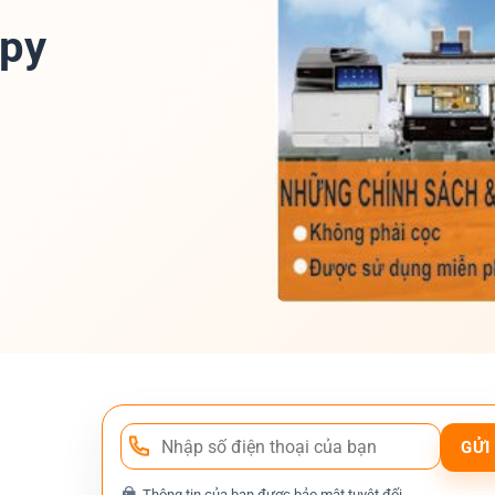
opy
Thông tin của bạn được bảo mật tuyệt đối.