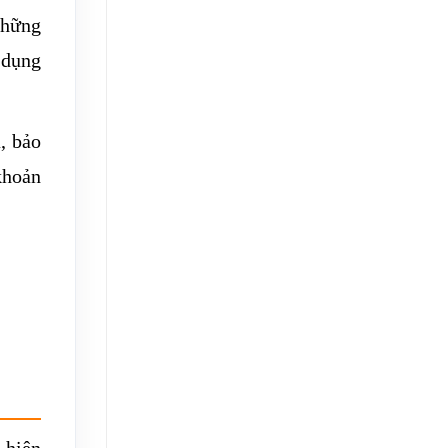
những
 dụng
, bảo
khoản
 hiện