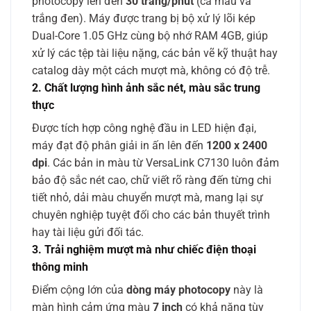
photocopy lên đến
30 trang/phút
(cả màu và
trắng đen). Máy được trang bị bộ xử lý lõi kép
Dual-Core 1.05 GHz cùng bộ nhớ RAM 4GB, giúp
xử lý các tệp tài liệu nặng, các bản vẽ kỹ thuật hay
catalog dày một cách mượt mà, không có độ trễ.
2. Chất lượng hình ảnh sắc nét, màu sắc trung
thực
Được tích hợp công nghệ đầu in LED hiện đại,
máy đạt độ phân giải in ấn lên đến
1200 x 2400
dpi
. Các bản in màu từ VersaLink C7130 luôn đảm
bảo độ sắc nét cao, chữ viết rõ ràng đến từng chi
tiết nhỏ, dải màu chuyển mượt mà, mang lại sự
chuyên nghiệp tuyệt đối cho các bản thuyết trình
hay tài liệu gửi đối tác.
3. Trải nghiệm mượt mà như chiếc điện thoại
thông minh
Điểm cộng lớn của
dòng máy photocopy
này là
màn hình cảm ứng màu
7 inch
có khả năng tùy