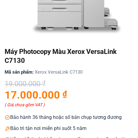
Máy Photocopy Màu Xerox VersaLink
C7130
Mã sản phẩm:
Xerox VersaLink C7130
Giá
Giá
19.000.000
₫
gốc
hiện
17.000.000
₫
là:
tại
19.000.000 ₫.
là:
( Giá chưa gồm VAT )
17.000.000 ₫.
Bảo hành 36 tháng hoặc số bản chụp tương đương
Bảo trì tận nơi miễn phí suốt 5 năm