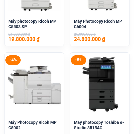
Máy photocopy Ricoh MP
Máy Photocopy Ricoh MP
C5503 SP
C6004
21.000.000
₫
26.000.000
₫
Giá
Giá
Giá
Giá
19.800.000
₫
24.800.000
₫
gốc
hiện
gốc
hiện
là:
tại
là:
tại
21.000.000 ₫.
là:
26.000.000 ₫.
là:
19.800.000 ₫.
24.800.000 
-4%
-5%
Máy Photocopy Ricoh MP
Máy photocopy Toshiba e-
C8002
Studio 3515AC