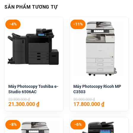
SẢN PHẨM TƯƠNG TỰ
-4%
-11%
Máy Photocopy Toshiba e-
Máy Photocopy Ricoh MP
Studio 6506AC
C3503
22.300.000
₫
20.000.000
₫
Giá
Giá
Giá
Giá
21.300.000
₫
17.800.000
₫
gốc
hiện
gốc
hiện
là:
tại
là:
tại
22.300.000 ₫.
là:
20.000.000 ₫.
là:
21.300.000 ₫.
17.800.000 
-8%
-6%