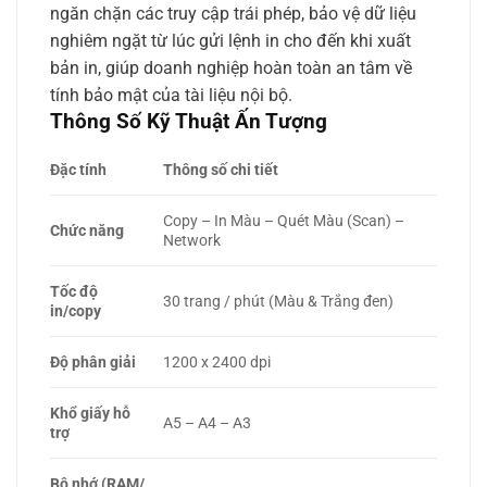
ngăn chặn các truy cập trái phép, bảo vệ dữ liệu
nghiêm ngặt từ lúc gửi lệnh in cho đến khi xuất
bản in, giúp doanh nghiệp hoàn toàn an tâm về
tính bảo mật của tài liệu nội bộ.
Thông Số Kỹ Thuật Ấn Tượng
Đặc tính
Thông số chi tiết
Copy – In Màu – Quét Màu (Scan) –
Chức năng
Network
Tốc độ
30 trang / phút (Màu & Trắng đen)
in/copy
Độ phân giải
1200 x 2400 dpi
Khổ giấy hỗ
A5 – A4 – A3
trợ
Bộ nhớ (RAM/