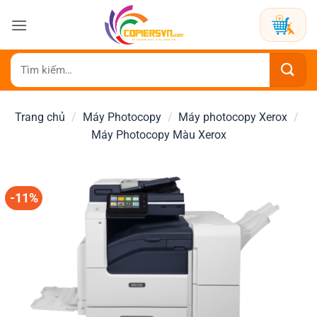
Bỏ
qua
nội
dung
Tìm
kiếm:
Trang chủ
/
Máy Photocopy
/
Máy photocopy Xerox
/
Máy Photocopy Màu Xerox
-11%