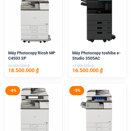
Máy Photocopy Ricoh MP
Máy Photocopy toshiba e-
C4503 SP
Studio 3505AC
20.000.000
₫
17.500.000
₫
Giá
Giá
Giá
Giá
18.500.000
₫
16.500.000
₫
gốc
hiện
gốc
hiện
là:
tại
là:
tại
20.000.000 ₫.
là:
17.500.000 ₫.
là:
18.500.000 ₫.
16.500.000 
-6%
-5%