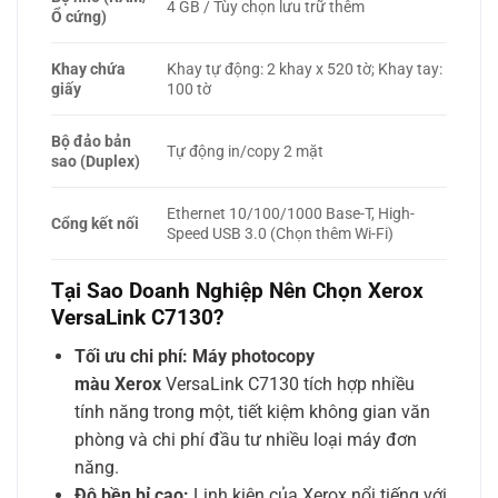
4 GB / Tùy chọn lưu trữ thêm
Ổ cứng)
Khay chứa
Khay tự động: 2 khay x 520 tờ; Khay tay:
giấy
100 tờ
Bộ đảo bản
Tự động in/copy 2 mặt
sao (Duplex)
Ethernet 10/100/1000 Base-T, High-
Cổng kết nối
Speed USB 3.0 (Chọn thêm Wi-Fi)
Tại Sao Doanh Nghiệp Nên Chọn Xerox
VersaLink C7130?
Tối ưu chi phí:
Máy photocopy
màu Xerox
VersaLink C7130 tích hợp nhiều
tính năng trong một, tiết kiệm không gian văn
phòng và chi phí đầu tư nhiều loại máy đơn
năng.
Độ bền bỉ cao:
Linh kiện của Xerox nổi tiếng với