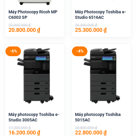
Máy Photocopy Ricoh MP
Máy Photocopy Toshiba e-
C6003 SP
Studio 6516AC
22.000.000
₫
26.300.000
₫
Giá
Giá
Giá
Giá
20.800.000
₫
25.300.000
₫
gốc
hiện
gốc
hiện
là:
tại
là:
tại
22.000.000 ₫.
là:
26.300.000 ₫.
là:
20.800.000 ₫.
25.300.000 
-6%
-4%
Máy photocopy Toshiba e-
Máy photocopy Toshiba
Studio 3005AC
5015AC
17.200.000
₫
23.800.000
₫
Giá
Giá
Giá
Giá
16.200.000
₫
22.800.000
₫