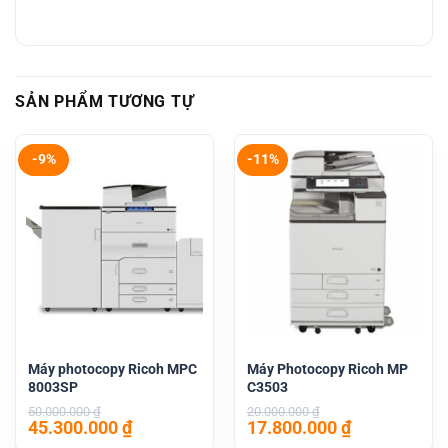
SẢN PHẨM TƯƠNG TỰ
-9%
-11%
Máy photocopy Ricoh MPC
Máy Photocopy Ricoh MP
8003SP
C3503
50.000.000
₫
20.000.000
₫
Giá
Giá
Giá
Giá
45.300.000
₫
17.800.000
₫
gốc
hiện
gốc
hiện