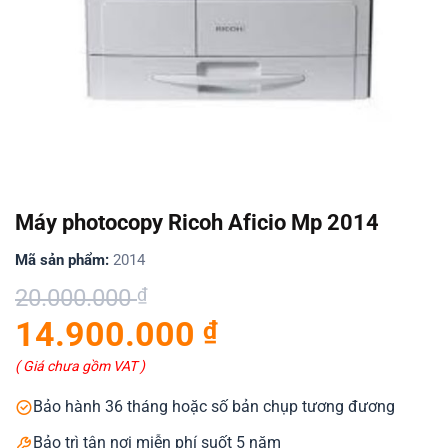
Máy photocopy Ricoh Aficio Mp 2014
Mã sản phẩm:
2014
Giá
Giá
20.000.000
₫
gốc
hiện
14.900.000
₫
là:
tại
20.000.000 ₫.
là:
( Giá chưa gồm VAT )
14.900.000 ₫.
Bảo hành 36 tháng hoặc số bản chụp tương đương
Bảo trì tận nơi miễn phí suốt 5 năm