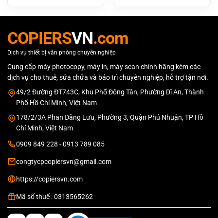
gốc
hiện
gốc
hiện
là:
tại
là:
tại
17.200.000 ₫.
là:
23.800.000 ₫.
là:
16.200.000 ₫.
22.800.000 
COPIERS
VN
.com
Dịch vụ thiết bị văn phòng chuyên nghiệp
Cung cấp máy photocopy, máy in, máy scan chính hãng kèm các
dịch vụ cho thuê, sửa chữa và bảo trì chuyên nghiệp, hỗ trợ tận nơi.
49/2 Đường ĐT743C, Khu Phố Đông Tân, Phường Dĩ An, Thành
Phố Hồ Chí Minh, Việt Nam
178/2/3A Phan Đăng Lưu, Phường 3, Quận Phú Nhuận, TP Hồ
Chí Minh, Việt Nam
0909 849 228 - 0913 789 085
congtycpcopiersvn@gmail.com
https://copiersvn.com
Mã số thuế : 0313565262