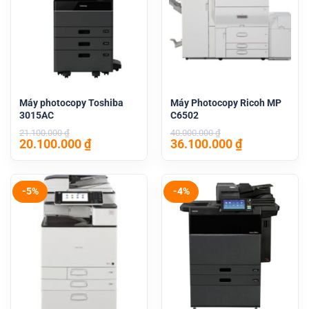
Máy photocopy Toshiba
Máy Photocopy Ricoh MP
3015AC
C6502
21.100.000
₫
40.000.000
₫
Giá
Giá
Giá
Giá
20.100.000
₫
36.100.000
₫
gốc
hiện
gốc
hiện
là:
tại
là:
tại
21.100.000 ₫.
là:
40.000.000 ₫.
là:
20.100.000 ₫.
36.100.000 
-5%
-4%