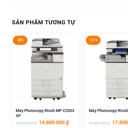
SẢN PHẨM TƯƠNG TỰ
-8%
-11%
Máy Photocopy Ricoh MP C2003
Máy Photocopy Rico
SP
Giá
Giá
Giá
14.800.000
₫
17.80
16.000.000
₫
20.000.000
₫
gốc
hiện
gốc