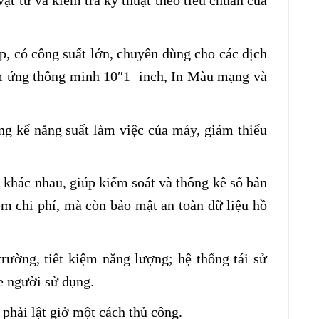
t tư và kiểm tra kỹ thuật theo tiêu chuẩn của
p, có công suất lớn, chuyên dùng cho các dịch
ảm ứng thông minh 10″1 inch, In Màu mạng và
g kể năng suất làm việc của máy, giảm thiểu
khác nhau, giúp kiểm soát và thống kê số bản
ệm chi phí, mà còn bảo mật an toàn dữ liệu hồ
rường, tiết kiệm năng lượng; hệ thống tái sử
e người sử dụng.
phải lật giở một cách thủ công.