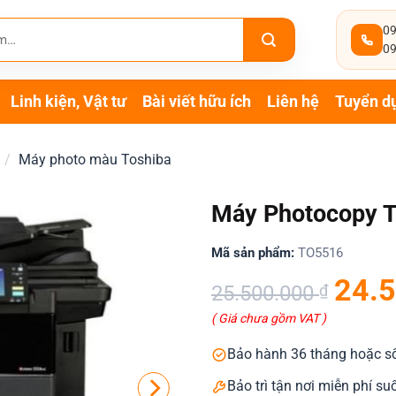
09
09
Linh kiện, Vật tư
Bài viết hữu ích
Liên hệ
Tuyển d
/
Máy photo màu Toshiba
Máy Photocopy T
Mã sản phẩm:
TO5516
Giá
Giá
24.
25.500.000
₫
gốc
hiện
( Giá chưa gồm VAT )
là:
tại
25.500.000 ₫.
là:
Bảo hành 36 tháng hoặc s
24.500.000 ₫.
Bảo trì tận nơi miễn phí s