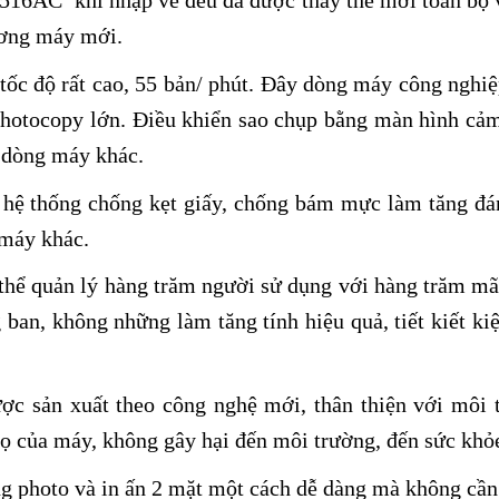
 5516AC
khi nhập về đều đã được thay thế mới toàn bộ vậ
ương máy mới.
tốc độ rất cao, 55 bản/ phút. Đây dòng máy công nghiệ
photocopy lớn. Điều khiển sao chụp bằng màn hình c
g dòng máy khác.
hệ thống chống kẹt giấy, chống bám mực làm tăng đán
 máy khác.
thể quản lý hàng trăm người sử dụng với hàng trăm mã 
ban, không những làm tăng tính hiệu quả, tiết kiết ki
ợc sản xuất theo công nghệ mới, thân thiện với môi t
họ của máy, không gây hại đến môi trường, đến sức khỏ
g photo và in ấn 2 mặt một cách dễ dàng mà không cần 