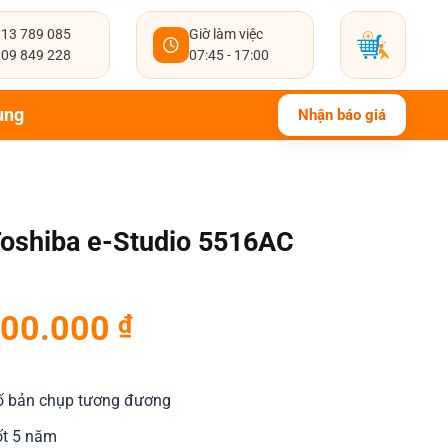
13 789 085
Giờ làm việc
09 849 228
07:45 - 17:00
ụng
Nhận báo giá
oshiba e-Studio 5516AC
500.000
₫
ố bản chụp tương đương
uốt 5 năm