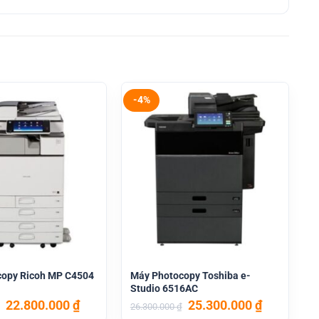
-4%
copy Ricoh MP C4504
Máy Photocopy Toshiba e-
Studio 6516AC
Giá
Giá
Giá
Giá
22.800.000
₫
25.300.000
₫
26.300.000
₫
gốc
hiện
gốc
hiện