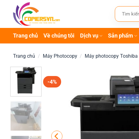
Bỏ
Tìm
qua
kiếm:
nội
dung
Trang chủ
Về chúng tôi
Dịch vụ
Sản phẩm
Trang chủ
/
Máy Photocopy
/
Máy photocopy Toshiba
-4%