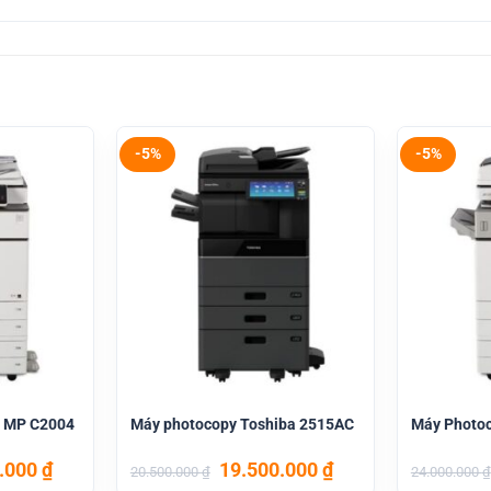
-5%
-5%
h MP C2004
Máy photocopy Toshiba 2515AC
Máy Photo
Giá
Giá
Giá
0.000
₫
19.500.000
₫
20.500.000
₫
24.000.000
₫
hiện
gốc
hiện