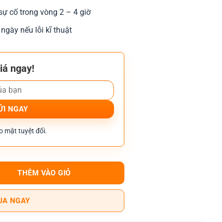
sự cố trong vòng 2 – 4 giờ
 ngày nếu lỗi kĩ thuật
iá ngay!
 mật tuyệt đối.
o 5516AC số lượng
THÊM VÀO GIỎ
UA NGAY