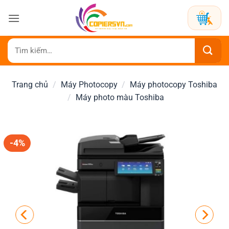
Bỏ
qua
nội
dung
Tìm
kiếm:
Trang chủ
/
Máy Photocopy
/
Máy photocopy Toshiba
/
Máy photo màu Toshiba
-4%