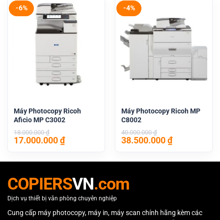
24.800.000 ₫.
19.500.000 
-6%
-4%
Máy Photocopy Ricoh
Máy Photocopy Ricoh MP
Aficio MP C3002
C8002
18.000.000
₫
40.000.000
₫
Giá
Giá
Giá
Giá
17.000.000
₫
38.500.000
₫
gốc
hiện
gốc
hiện
là:
tại
là:
tại
18.000.000 ₫.
là:
40.000.000 ₫.
là:
17.000.000 ₫.
38.500.000 
COPIERS
VN
.com
Dịch vụ thiết bị văn phòng chuyên nghiệp
Cung cấp máy photocopy, máy in, máy scan chính hãng kèm các