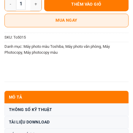
Máy photocopy Toshiba 5015AC số lượng
THÊM VÀO GIỎ
MUA NGAY
SKU:
To5015
Danh mục:
Máy photo màu Toshiba
,
Máy photo văn phòng
,
Máy
Photocopy
,
Máy photocopy màu
MÔ TẢ
THÔNG SỐ KỸ THUẬT
TÀI LIỆU DOWNLOAD