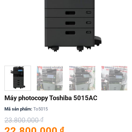
Máy photocopy Toshiba 5015AC
Mã sản phẩm:
To5015
Giá
Giá
23.800.000
₫
gốc
hiện
22.800.000
₫