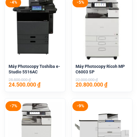
-4%
-5%
Máy Photocopy Toshiba e-
Máy Photocopy Ricoh MP
Studio 5516AC
C6003 SP
25.500.000
₫
22.000.000
₫
Giá
Giá
Giá
Giá
24.500.000
₫
20.800.000
₫
gốc
hiện
gốc
hiện
là:
tại
là:
tại
25.500.000 ₫.
là:
22.000.000 ₫.
là:
24.500.000 ₫.
20.800.000 
-7%
-9%