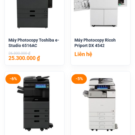
Máy Photocopy Toshiba e-
Máy Photocopy Ricoh
Studio 6516AC
Priport DX 4542
Liên hệ
26.300.000
₫
Giá
Giá
25.300.000
₫
gốc
hiện
là:
tại
26.300.000 ₫.
là:
25.300.000 ₫.
-6%
-5%