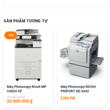
SẢN PHẨM TƯƠNG TỰ
-5%
Máy Photocopy Ricoh MP
Máy Photocopy RICOH
C6003 SP
PRIPORT DD 3343
Liên hệ
22.000.000
₫
Giá
Giá
20.800.000
₫
gốc
hiện
là:
tại