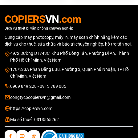
là:
tại
26.000.000 ₫.
là:
24.800.000 
COPIERS
VN
.com
Dịch vụ thiết bị văn phòng chuyên nghiệp
Cung cấp máy photocopy, máy in, máy scan chính hãng kèm các
dịch vụ cho thuê, sửa chữa và bảo trì chuyên nghiệp, hỗ trợ tận nơi.
49/2 Đường ĐT743C, Khu Phố Đông Tân, Phường Dĩ An, Thành
Phố Hồ Chí Minh, Việt Nam
178/2/3A Phan Đăng Lưu, Phường 3, Quận Phú Nhuận, TP Hồ
Chí Minh, Việt Nam
0909 849 228 - 0913 789 085
congtycpcopiersvn@gmail.com
https://copiersvn.com
Mã số thuế : 0313565262