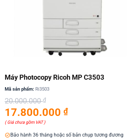
Máy Photocopy Ricoh MP C3503
Mã sản phẩm:
Ri3503
Giá
Giá
20.000.000
₫
gốc
hiện
17.800.000
₫
là:
tại
20.000.000 ₫.
là:
( Giá chưa gồm VAT )
17.800.000 ₫.
Bảo hành 36 tháng hoặc số bản chụp tương đương