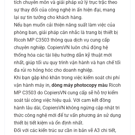
tích chuyên môn và giải pháp xử lý trục trặc theo
sự thay đổi của công nghệ in ấn hiện đại, mang
lại sự tin tưởng cho khách hàng.
Nếu bạn muốn cải thiện năng suất làm việc của
phòng ban, giải pháp cân nhắc là trang bị thiết bị
Ricoh MP C3503 thông qua dịch vụ cung cấp
chuyên nghiệp. CopiersVN luôn chủ động hệ
thống hóa các tài liệu hướng dẫn kỹ thuật mới
nhất, giúp tối ưu quy trình vận hành và hạn chế tối
đa rủi ro hỏng hóc cho doanh nghiệp.
Khi bạn gặp khó khăn trong việc kiểm soát chi phí
vận hành máy in,
dòng máy photocopy màu
Ricoh
MP C3503 do CopiersVN cung cấp sẽ hỗ trợ kiểm
soát tải công việc hiệu quả. Với cam kết đồng
hành lâu dài, CopiersVN không ngừng cập nhật tri
thức công nghệ mới để tư vấn phương án sử dụng
thiết bị tiết kiệm và ổn định nhất.
Đối với các kiến trúc sư cần in bản vẽ A3 chi tiết,