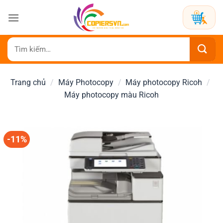
Bỏ
qua
nội
dung
Tìm
kiếm:
Trang chủ
/
Máy Photocopy
/
Máy photocopy Ricoh
/
Máy photocopy màu Ricoh
-11%