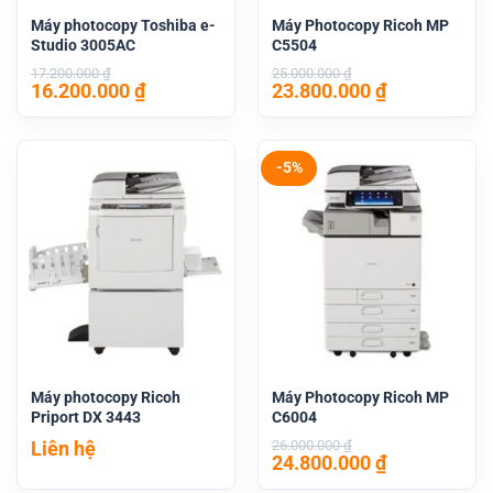
Máy photocopy Toshiba e-
Máy Photocopy Ricoh MP
Studio 3005AC
C5504
17.200.000
₫
25.000.000
₫
Giá
Giá
Giá
Giá
16.200.000
₫
23.800.000
₫
gốc
hiện
gốc
hiện
là:
tại
là:
tại
17.200.000 ₫.
là:
25.000.000 ₫.
là:
16.200.000 ₫.
23.800.000 
-5%
Máy photocopy Ricoh
Máy Photocopy Ricoh MP
Priport DX 3443
C6004
Liên hệ
26.000.000
₫
Giá
Giá
24.800.000
₫
gốc
hiện