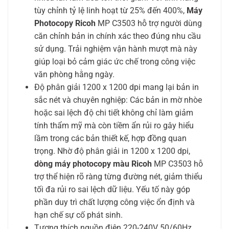
tùy chỉnh tỷ lệ linh hoạt từ 25% đến 400%,
Máy
Photocopy Ricoh
MP C3503 hỗ trợ người dùng
căn chỉnh bản in chính xác theo đúng nhu cầu
sử dụng. Trải nghiệm vận hành mượt mà này
giúp loại bỏ cảm giác ức chế trong công việc
văn phòng hằng ngày.
Độ phân giải 1200 x 1200 dpi mang lại bản in
sắc nét và chuyên nghiệp: Các bản in mờ nhòe
hoặc sai lệch độ chi tiết không chỉ làm giảm
tính thẩm mỹ mà còn tiềm ẩn rủi ro gây hiểu
lầm trong các bản thiết kế, hợp đồng quan
trọng. Nhờ độ phân giải in 1200 x 1200 dpi,
dòng máy photocopy màu Ricoh
MP C3503 hỗ
trợ thể hiện rõ ràng từng đường nét, giảm thiểu
tối đa rủi ro sai lệch dữ liệu. Yếu tố này góp
phần duy trì chất lượng công việc ổn định và
hạn chế sự cố phát sinh.
Tương thích nguồn điện 220-240V 50/60Hz