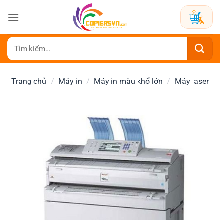
Bỏ
qua
nội
dung
Tìm
kiếm:
Trang chủ
/
Máy in
/
Máy in màu khổ lớn
/
Máy laser