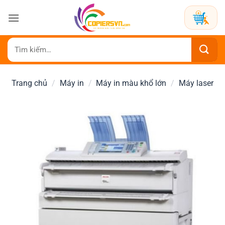
Bỏ
qua
nội
dung
Tìm
kiếm:
Trang chủ
/
Máy in
/
Máy in màu khổ lớn
/
Máy laser