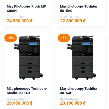
Máy Photocopy Ricoh MP
Máy photocopy Toshiba
C6004
5015AC
26.000.000
₫
23.800.000
₫
Giá
Giá
Giá
Giá
24.800.000
₫
22.800.000
₫
gốc
hiện
gốc
hiện
là:
tại
là:
tại
26.000.000 ₫.
là:
23.800.000 ₫.
là:
24.800.000 ₫.
22.800.000 
-5%
-5%
Máy photocopy Toshiba e-
Máy photocopy Toshiba
Studio 3515AC
3015AC
21.900.000
₫
21.100.000
₫
Giá
Giá
Giá
Giá
20.900.000
₫
20.100.000
₫
gốc
hiện
gốc
hiện