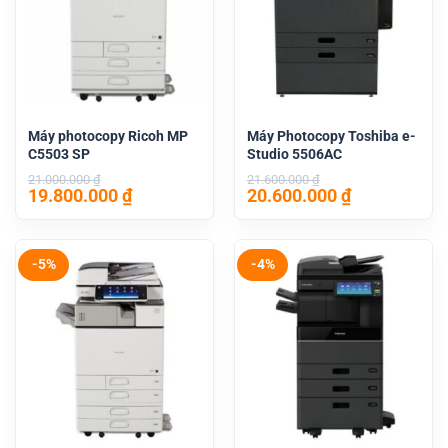
Máy photocopy Ricoh MP
Máy Photocopy Toshiba e-
C5503 SP
Studio 5506AC
21.000.000
₫
21.600.000
₫
Giá
Giá
Giá
Giá
19.800.000
₫
20.600.000
₫
gốc
hiện
gốc
hiện
là:
tại
là:
tại
21.000.000 ₫.
là:
21.600.000 ₫.
là:
19.800.000 ₫.
20.600.000 
-5%
-4%