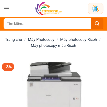
Bỏ
qua
nội
dung
Tìm
kiếm:
Trang chủ
/
Máy Photocopy
/
Máy photocopy Ricoh
/
Máy photocopy màu Ricoh
-3%