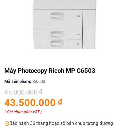
Máy Photocopy Ricoh MP C6503
Mã sản phẩm:
Ri6503
Giá
Giá
45.000.000
₫
gốc
hiện
43.500.000
₫
là:
tại
45.000.000 ₫.
là:
( Giá chưa gồm VAT )
43.500.000 ₫.
Bảo hành 36 tháng hoặc số bản chụp tương đương