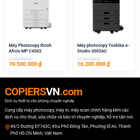
Máy Photocopy Ricoh
Máy photocopy Toshiba e-
Aficio MP C4502
Studio 3005AC
21.000.000
₫
17.200.000
₫
Giá
Giá
Giá
Giá
19.500.000
₫
16.200.000
₫
gốc
hiện
gốc
hiện
là:
tại
là:
tại
21.000.000 ₫.
là:
17.200.000 ₫.
là:
19.500.000 ₫.
16.200.000 
COPIERS
VN
.com
Dịch vụ thiết bị văn phòng chuyên nghiệp
Cung cấp máy photocopy, máy in, máy scan chính hãng kèm các
dịch vụ cho thuê, sửa chữa và bảo trì chuyên nghiệp, hỗ trợ tận nơi.
49/2 Đường ĐT743C, Khu Phố Đông Tân, Phường Dĩ An, Thành
Phố Hồ Chí Minh, Việt Nam