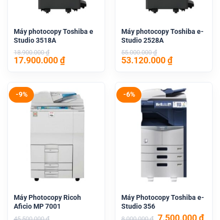
Máy photocopy Toshiba e
Máy photocopy Toshiba e-
Studio 3518A
Studio 2528A
18.900.000
₫
55.000.000
₫
Giá
Giá
Giá
Giá
17.900.000
₫
53.120.000
₫
gốc
hiện
gốc
hiện
là:
tại
là:
tại
18.900.000 ₫.
là:
55.000.000 ₫.
là:
17.900.000 ₫.
53.120.000 
-9%
-6%
Máy Photocopy Ricoh
Máy Photocopy Toshiba e-
Aficio MP 7001
Studio 356
Giá
Giá
7.500.000
₫
45.500.000
₫
8.000.000
₫