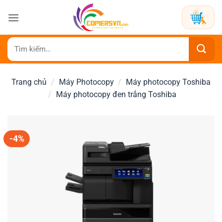
Bỏ
qua
nội
dung
Tìm
kiếm:
Trang chủ
/
Máy Photocopy
/
Máy photocopy Toshiba
/
Máy photocopy đen trắng Toshiba
-4%