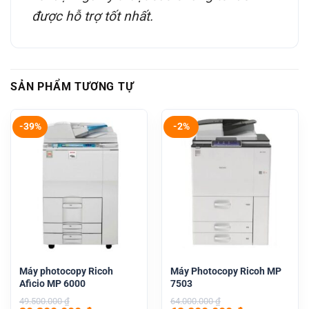
được hỗ trợ tốt nhất.
SẢN PHẨM TƯƠNG TỰ
-39%
-2%
Máy photocopy Ricoh
Máy Photocopy Ricoh MP
Aficio MP 6000
7503
49.500.000
₫
64.000.000
₫