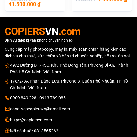
Giá
Giá
gốc
hiệ
41.500.000
₫
gốc
hiện
là:
tại
là:
tại
8.000.000 ₫.
là:
45.500.000 ₫.
là:
7.50
41.500.000 ₫.
COPIERS
VN
.com
Dịch vụ thiết bị văn phòng chuyên nghiệp
Cung cấp máy photocopy, máy in, máy scan chính hãng kèm các
dịch vụ cho thuê, sửa chữa và bảo trì chuyên nghiệp, hỗ trợ tận nơi.
49/2 Đường ĐT743C, Khu Phố Đông Tân, Phường Dĩ An, Thành
Phố Hồ Chí Minh, Việt Nam
178/2/3A Phan Đăng Lưu, Phường 3, Quận Phú Nhuận, TP Hồ
Chí Minh, Việt Nam
0909 849 228 - 0913 789 085
congtycpcopiersvn@gmail.com
https://copiersvn.com
Mã số thuế : 0313565262