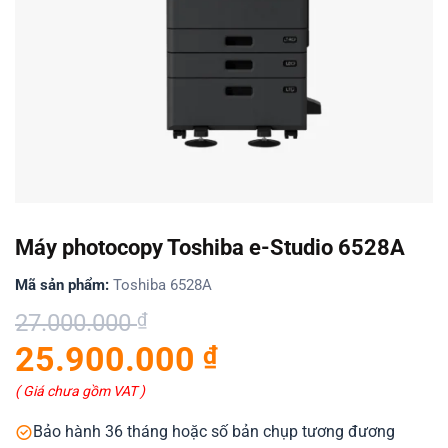
Máy photocopy Toshiba e-Studio 6528A
Mã sản phẩm:
Toshiba 6528A
Giá
Giá
27.000.000
₫
gốc
hiện
25.900.000
₫
là:
tại
27.000.000 ₫.
là:
( Giá chưa gồm VAT )
25.900.000 ₫.
Bảo hành 36 tháng hoặc số bản chụp tương đương