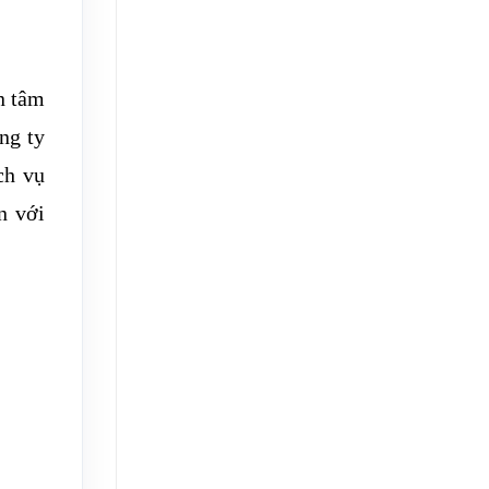
n tâm
ông ty
ch vụ
n với