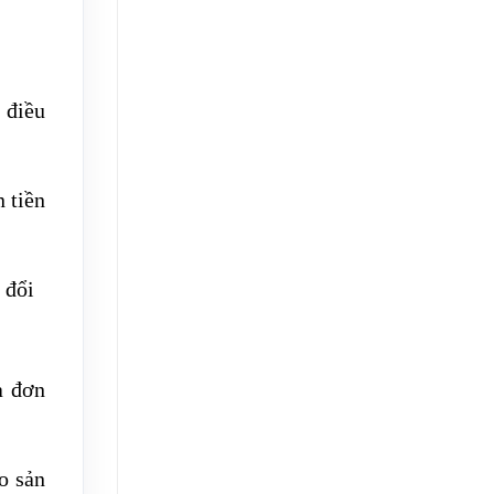
 điều
 tiền
 đổi
a đơn
o sản