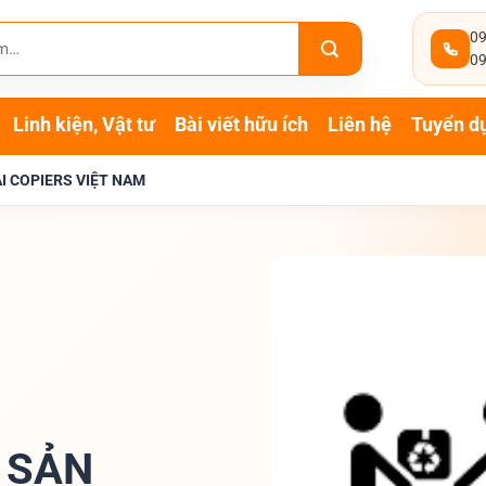
09
09
Linh kiện, Vật tư
Bài viết hữu ích
Liên hệ
Tuyển d
I COPIERS VIỆT NAM
 SẢN