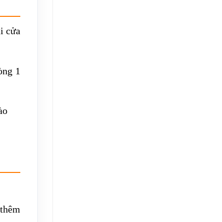
i cửa
òng 1
ào
 thêm