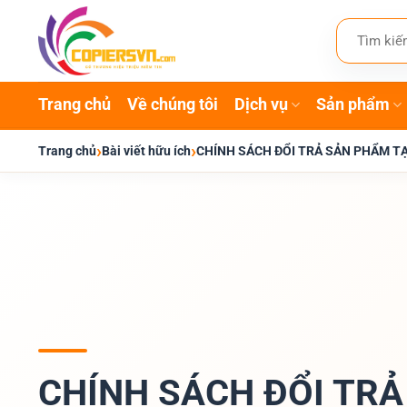
Bỏ
Tìm
qua
kiếm:
nội
dung
Trang chủ
Về chúng tôi
Dịch vụ
Sản phẩm
›
›
Trang chủ
Bài viết hữu ích
CHÍNH SÁCH ĐỔI TRẢ SẢN PHẨM TẠ
CHÍNH SÁCH ĐỔI TRẢ