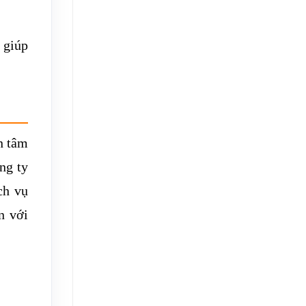
 giúp
n tâm
ng ty
ch vụ
n với