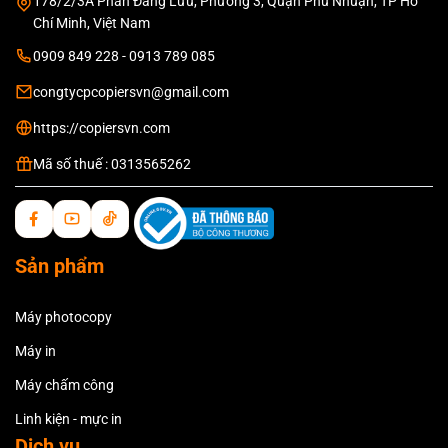
178/2/3A Phan Đăng Lưu, Phường 3, Quận Phú Nhuận, TP Hồ
Chí Minh, Việt Nam
0909 849 228 - 0913 789 085
congtycpcopiersvn@gmail.com
https://copiersvn.com
Mã số thuế : 0313565262
Sản phẩm
Máy photocopy
Máy in
Máy chấm công
Linh kiện - mực in
Dịch vụ