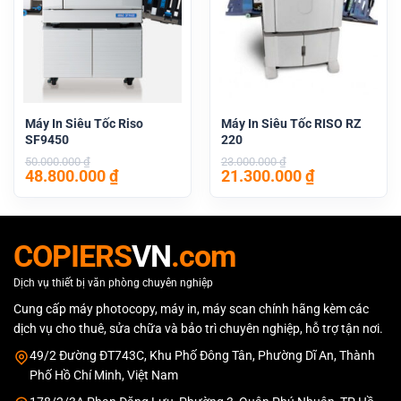
Máy In Siêu Tốc Riso
Máy In Siêu Tốc RISO RZ
SF9450
220
50.000.000
₫
23.000.000
₫
Giá
Giá
Giá
Giá
48.800.000
₫
21.300.000
₫
gốc
hiện
gốc
hiện
là:
tại
là:
tại
50.000.000 ₫.
là:
23.000.000 ₫.
là:
48.800.000 ₫.
21.300.000 
COPIERS
VN
.com
Dịch vụ thiết bị văn phòng chuyên nghiệp
Cung cấp máy photocopy, máy in, máy scan chính hãng kèm các
dịch vụ cho thuê, sửa chữa và bảo trì chuyên nghiệp, hỗ trợ tận nơi.
49/2 Đường ĐT743C, Khu Phố Đông Tân, Phường Dĩ An, Thành
Phố Hồ Chí Minh, Việt Nam