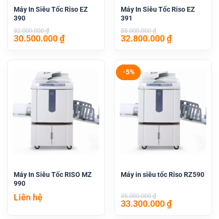
Máy In Siêu Tốc Riso EZ
Máy In Siêu Tốc Riso EZ
390
391
32.000.000
₫
35.000.000
₫
Giá
Giá
Giá
Giá
30.500.000
₫
32.800.000
₫
gốc
hiện
gốc
hiện
là:
tại
là:
tại
32.000.000 ₫.
là:
35.000.000 ₫.
là:
30.500.000 ₫.
32.800.000 
-5%
Máy In Siêu Tốc RISO MZ
Máy in siêu tốc Riso RZ590
990
Liên hệ
35.000.000
₫
Giá
Giá
33.300.000
₫
gốc
hiện