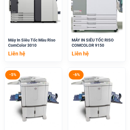
Máy In Siêu Tốc Màu Riso
MÁY IN SIÊU TỐC RISO
ComColor 3010
COMCOLOR 9150
Liên hệ
Liên hệ
-5%
-6%