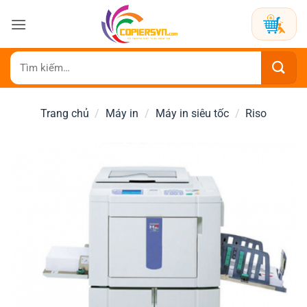
Bỏ
qua
nội
dung
Tìm
kiếm:
Trang chủ
/
Máy in
/
Máy in siêu tốc
/
Riso