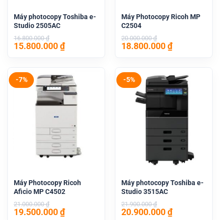
Máy photocopy Toshiba e-
Máy Photocopy Ricoh MP
Studio 2505AC
C2504
16.800.000
₫
20.000.000
₫
Giá
Giá
Giá
Giá
15.800.000
₫
18.800.000
₫
gốc
hiện
gốc
hiện
là:
tại
là:
tại
16.800.000 ₫.
là:
20.000.000 ₫.
là:
15.800.000 ₫.
18.800.000 
-7%
-5%
Máy Photocopy Ricoh
Máy photocopy Toshiba e-
Aficio MP C4502
Studio 3515AC
21.000.000
₫
21.900.000
₫
Giá
Giá
Giá
Giá
19.500.000
₫
20.900.000
₫