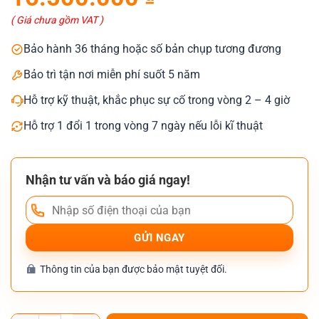
là:
tại
17.500.000 ₫.
là:
( Giá chưa gồm VAT )
16.500.000 ₫.
Bảo hành 36 tháng hoặc số bản chụp tương đương
Bảo trì tận nơi miễn phí suốt 5 năm
Hỗ trợ kỹ thuật, khắc phục sự cố trong vòng 2 – 4 giờ
Hỗ trợ 1 đổi 1 trong vòng 7 ngày nếu lỗi kĩ thuật
Nhận tư vấn và báo giá ngay!
Thông tin của bạn được bảo mật tuyệt đối.