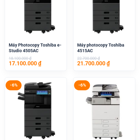
Máy Photocopy Toshiba e-
Máy photocopy Toshiba
Studio 4505AC
4515AC
18.100.000
₫
22.700.000
₫
Giá
Giá
Giá
Giá
17.100.000
₫
21.700.000
₫
gốc
hiện
gốc
hiện
là:
tại
là:
tại
18.100.000 ₫.
là:
22.700.000 ₫.
là:
17.100.000 ₫.
21.700.000 
-6%
-6%