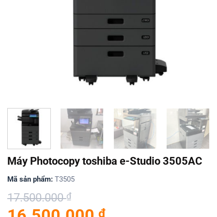
Máy Photocopy toshiba e-Studio 3505AC
Mã sản phẩm:
T3505
Giá
Giá
17.500.000
₫
gốc
hiện
16.500.000
₫