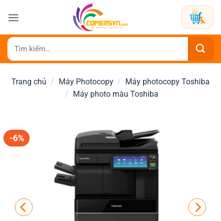
Bỏ
qua
nội
dung
Tìm
kiếm:
Trang chủ
/
Máy Photocopy
/
Máy photocopy Toshiba
/
Máy photo màu Toshiba
-6%