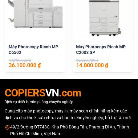
Máy Photocopy Ricoh MP
Máy Photocopy Ricoh MP
C6502
C2003 SP
40.000.000
₫
16.000.000
₫
Giá
Giá
Giá
Giá
36.100.000
₫
14.800.000
₫
gốc
hiện
gốc
hiện
là:
tại
là:
tại
40.000.000 ₫.
là:
16.000.000 ₫.
là:
36.100.000 ₫.
14.800.000 
COPIERS
VN
.com
Dịch vụ thiết bị văn phòng chuyên nghiệp
Cung cấp máy photocopy, máy in, máy scan chính hãng kèm các
dịch vụ cho thuê, sửa chữa và bảo trì chuyên nghiệp, hỗ trợ tận nơi.
49/2 Đường ĐT743C, Khu Phố Đông Tân, Phường Dĩ An, Thành
Phố Hồ Chí Minh, Việt Nam