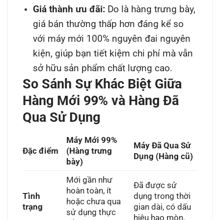
Giá thành ưu đãi:
Do là hàng trưng bày,
giá bán thường thấp hơn đáng kể so
với máy mới 100% nguyên đai nguyên
kiện, giúp bạn tiết kiệm chi phí mà vẫn
sở hữu sản phẩm chất lượng cao.
So Sánh Sự Khác Biệt Giữa
Hàng Mới 99% và Hàng Đã
Qua Sử Dụng
Máy Mới 99%
Máy Đã Qua Sử
Đặc điểm
(Hàng trưng
Dụng (Hàng cũ)
bày)
Mới gần như
Đã được sử
hoàn toàn, ít
Tình
dụng trong thời
hoặc chưa qua
trạng
gian dài, có dấu
sử dụng thực
hiệu hao mòn.