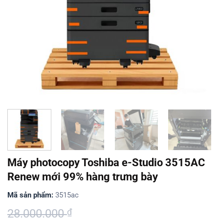
Máy photocopy Toshiba e-Studio 3515AC
Renew mới 99% hàng trưng bày
Mã sản phẩm:
3515ac
Giá
Giá
28.000.000
₫