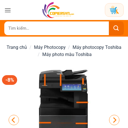
Bỏ
qua
nội
dung
Tìm
kiếm:
Trang chủ
/
Máy Photocopy
/
Máy photocopy Toshiba
/
Máy photo màu Toshiba
-8%