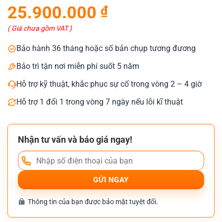
gốc
hiện
25.900.000
₫
là:
tại
28.000.000 ₫.
là:
( Giá chưa gồm VAT )
25.900.000 ₫.
Bảo hành 36 tháng hoặc số bản chụp tương đương
Bảo trì tận nơi miễn phí suốt 5 năm
Hỗ trợ kỹ thuật, khắc phục sự cố trong vòng 2 – 4 giờ
Hỗ trợ 1 đổi 1 trong vòng 7 ngày nếu lỗi kĩ thuật
Nhận tư vấn và báo giá ngay!
Thông tin của bạn được bảo mật tuyệt đối.