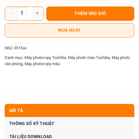
Máy photocopy Toshiba e-Studio 3515AC Renew mới 99% hàng trưng
THÊM VÀO GIỎ
MUA NGAY
SKU:
3515ac
Danh mục:
Máy photocopy Toshiba
,
Máy photo màu Toshiba
,
Máy photo
văn phòng
,
Máy photocopy màu
MÔ TẢ
THÔNG SỐ KỸ THUẬT
TÀI LIỆU DOWNLOAD