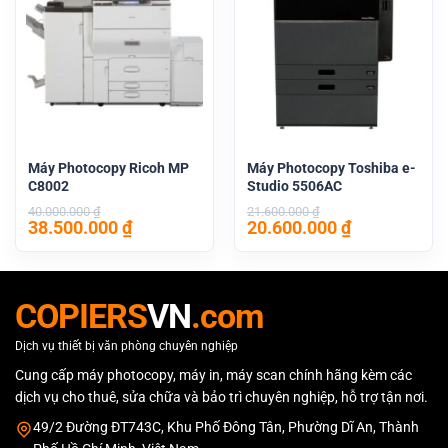
Máy Photocopy Ricoh MP
Máy Photocopy Toshiba e-
C8002
Studio 5506AC
40.000.000
₫
21.600.000
₫
Giá
Giá
Giá
Giá
38.500.000
₫
20.600.000
₫
gốc
hiện
gốc
hiện
là:
tại
là:
tại
40.000.000 ₫.
là:
21.600.000 ₫.
là:
38.500.000 ₫.
20.600.000 
COPIERS
VN
.com
Dịch vụ thiết bị văn phòng chuyên nghiệp
Cung cấp máy photocopy, máy in, máy scan chính hãng kèm các
dịch vụ cho thuê, sửa chữa và bảo trì chuyên nghiệp, hỗ trợ tận nơi.
49/2 Đường ĐT743C, Khu Phố Đông Tân, Phường Dĩ An, Thành