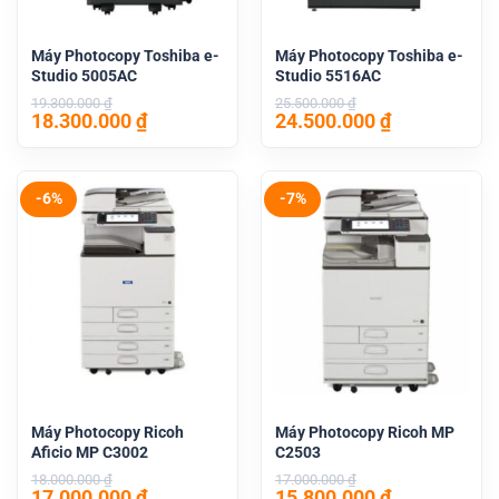
Máy Photocopy Toshiba e-
Máy Photocopy Toshiba e-
Studio 5005AC
Studio 5516AC
19.300.000
₫
25.500.000
₫
Giá
Giá
Giá
Giá
18.300.000
₫
24.500.000
₫
gốc
hiện
gốc
hiện
là:
tại
là:
tại
19.300.000 ₫.
là:
25.500.000 ₫.
là:
18.300.000 ₫.
24.500.000 
-6%
-7%
Máy Photocopy Ricoh
Máy Photocopy Ricoh MP
Aficio MP C3002
C2503
18.000.000
₫
17.000.000
₫
Giá
Giá
Giá
Giá
17.000.000
₫
15.800.000
₫