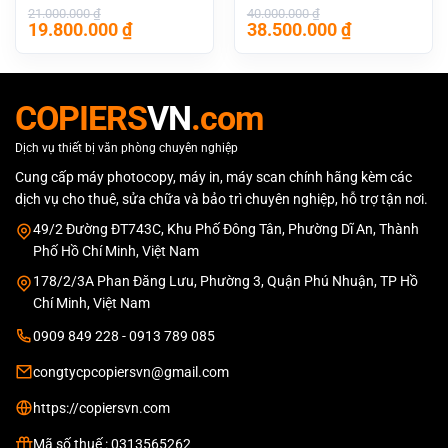
21.000.000
₫
40.000.000
₫
Giá
Giá
Giá
Giá
19.800.000
₫
38.500.000
₫
gốc
hiện
gốc
hiện
là:
tại
là:
tại
21.000.000 ₫.
là:
40.000.000 ₫.
là:
19.800.000 ₫.
38.500.000 
COPIERS
VN
.com
Dịch vụ thiết bị văn phòng chuyên nghiệp
Cung cấp máy photocopy, máy in, máy scan chính hãng kèm các
dịch vụ cho thuê, sửa chữa và bảo trì chuyên nghiệp, hỗ trợ tận nơi.
49/2 Đường ĐT743C, Khu Phố Đông Tân, Phường Dĩ An, Thành
Phố Hồ Chí Minh, Việt Nam
178/2/3A Phan Đăng Lưu, Phường 3, Quận Phú Nhuận, TP Hồ
Chí Minh, Việt Nam
0909 849 228 - 0913 789 085
congtycpcopiersvn@gmail.com
https://copiersvn.com
Mã số thuế : 0313565262