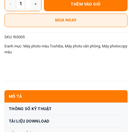
Máy Photocopy Toshiba e-Studio 5005AC số lượng
THÊM VÀO GIỎ
MUA NGAY
SKU:
Ri5005
Danh mục:
Máy photo màu Toshiba
,
Máy photo văn phòng
,
Máy photocopy
màu
MÔ TẢ
THÔNG SỐ KỸ THUẬT
TÀI LIỆU DOWNLOAD