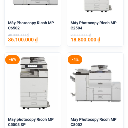
Máy Photocopy Ricoh MP
Máy Photocopy Ricoh MP
C6502
C2504
40.000.000
₫
20.000.000
₫
Giá
Giá
Giá
Giá
36.100.000
₫
18.800.000
₫
gốc
hiện
gốc
hiện
là:
tại
là:
tại
40.000.000 ₫.
là:
20.000.000 ₫.
là:
36.100.000 ₫.
18.800.000 
-6%
-4%
Máy photocopy Ricoh MP
Máy Photocopy Ricoh MP
C5503 SP
C8002