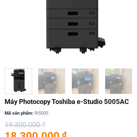
Máy Photocopy Toshiba e-Studio 5005AC
Mã sản phẩm:
Ri5005
Giá
Giá
19.300.000
₫
gốc
hiện
18.300.000
₫