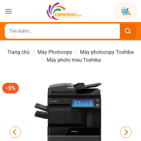
Bỏ
qua
nội
dung
Tìm
kiếm:
Trang chủ
/
Máy Photocopy
/
Máy photocopy Toshiba
/
Máy photo màu Toshiba
-5%