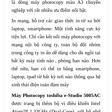
là dòng máy photocopy màu A3 chuyên
nghiệp với rất nhiều ưu điểm nổi bật.
In mạng, hỗ trợ các giao thức in từ xa bởi
laptop, smartphone: Một tính năng cực kỳ
tiện lợi. Chỉ cần kết nối máy photocopy với
mạng nội bộ công ty, toàn bộ đội nhóm
trong công ty in ấn dễ dàng cho dù ngồi tại
bất kỳ máy tính nào , phòng ban nào. Hơn
thế nữa, bạn có thể in bằng smartphone,
laptop, ipad từ bất kỳ nơi nào thông qua hệ
sinh thái điện toán đám mây
Máy Photocopy toshiba e-Studio 5005AC
được trang bị thêm bộ vi điều khiển Intel
Atom™ 1.33GHz (Dual-Core), với bộ nhớ