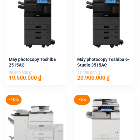
Máy photocopy Toshiba
Máy photocopy Toshiba e-
2515AC
Studio 3515AC
20.500.000
₫
21.900.000
₫
Giá
Giá
Giá
Giá
19.500.000
₫
20.900.000
₫
gốc
hiện
gốc
hiện
là:
tại
là:
tại
20.500.000 ₫.
là:
21.900.000 ₫.
là:
19.500.000 ₫.
20.900.000 
-10%
-6%