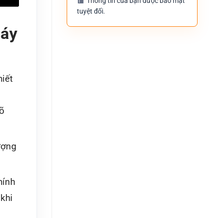
Thông tin của bạn được bảo mật
tuyệt đối.
Máy
hiết
õ
ượng
hính
khi