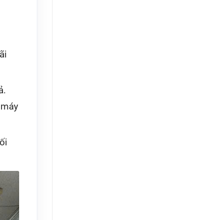
ãi
ả.
h máy
ối