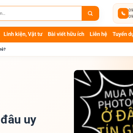
09
09
Linh kiện, Vật tư
Bài viết hữu ích
Liên hệ
Tuyển d
rẻ?
 đâu uy