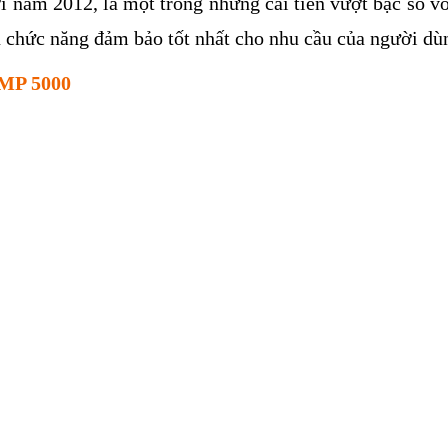
i năm 2012, là một trong những cải tiến vượt bậc so vớ
 chức năng đảm bảo tốt nhất cho nhu cầu của người dù
 MP 5000