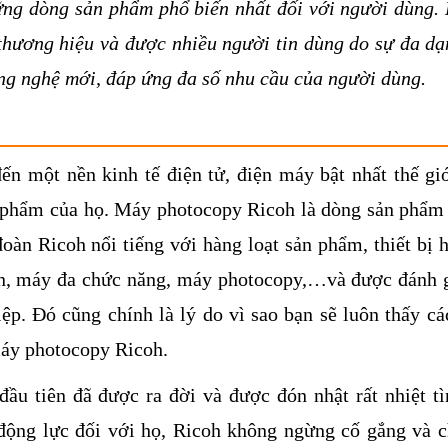
ững dòng sản phẩm phổ biến nhất đối với người dùng.
hương hiệu và được nhiều người tin dùng do sự đa dạ
ông nghệ mới, đáp ứng đa số nhu cầu của người dùng.
n một nền kinh tế điện tử, điện máy bật nhất thế giớ
 phẩm của họ. Máy photocopy Ricoh là dòng sản phẩm
oàn Ricoh nổi tiếng với hàng loạt sản phẩm, thiết bị h
in, máy đa chức năng, máy photocopy,…và được đánh g
ệp. Đó cũng chính là lý do vì sao bạn sẽ luôn thấy cá
máy photocopy Ricoh.
u tiên đã được ra đời và được đón nhật rất nhiệt tì
động lực đối với họ, Ricoh không ngừng cố gắng và c