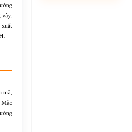
rường
 vậy.
 xuất
ới.
u mã,
. Mặc
hướng