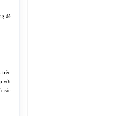
ng dễ
 trên
p với
ủ các