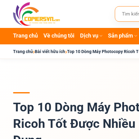
Bỏ
Tìm
qua
kiếm:
nội
dung
Trang chủ
Về chúng tôi
Dịch vụ
Sản phẩm
›
›
Trang chủ
Bài viết hữu ích
Top 10 Dòng Máy Photocopy Ricoh T
Top 10 Dòng Máy Pho
Ricoh Tốt Được Nhiều