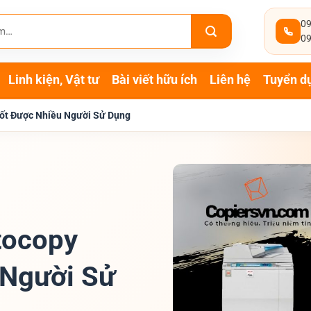
09
09
Linh kiện, Vật tư
Bài viết hữu ích
Liên hệ
Tuyển d
ốt Được Nhiều Người Sử Dụng
tocopy
 Người Sử