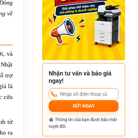
 Dòng
ng về
i, và
 Nhật
Nhận tư vấn và báo giá
ỗ trợ
ngay!
iá là
c cửa
Thông tin của bạn được bảo mật
nh từ
tuyệt đối.
ho ra