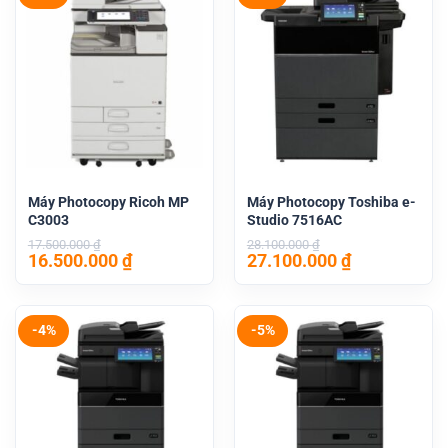
Máy Photocopy Ricoh MP
Máy Photocopy Toshiba e-
C3003
Studio 7516AC
17.500.000
₫
28.100.000
₫
Giá
Giá
Giá
Giá
16.500.000
₫
27.100.000
₫
gốc
hiện
gốc
hiện
là:
tại
là:
tại
17.500.000 ₫.
là:
28.100.000 ₫.
là:
16.500.000 ₫.
27.100.000 
-4%
-5%