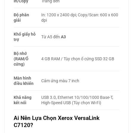
In/Copy
Trắng đen
Độ phân
In: 1200 x 2400 dpi; Copy/Scan: 600 x 600
giải
dpi
Khổ giấy hỗ
Từ A5 đến
A3
trợ
Bộ nhớ
(RAM/Ổ
4 GB RAM / Tùy chọn ổ cứng SSD 32 GB
cứng)
Màn hình
Cảm ứng màu 7 inch
điều khiển
Khả năng
USB 3.0, Ethernet 10/100/1000 Base-T,
kết nối
High-Speed USB (Tùy chọn Wi-Fi)
Ai Nên Lựa Chọn Xerox VersaLink
C7120?