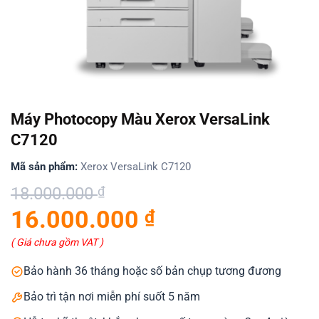
Máy Photocopy Màu Xerox VersaLink
C7120
Mã sản phẩm:
Xerox VersaLink C7120
Giá
Giá
18.000.000
₫
gốc
hiện
16.000.000
₫
là:
tại
18.000.000 ₫.
là:
( Giá chưa gồm VAT )
16.000.000 ₫.
Bảo hành 36 tháng hoặc số bản chụp tương đương
Bảo trì tận nơi miễn phí suốt 5 năm