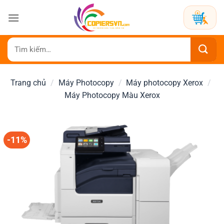
Bỏ
qua
nội
dung
Tìm
kiếm:
Trang chủ
/
Máy Photocopy
/
Máy photocopy Xerox
/
Máy Photocopy Màu Xerox
-11%