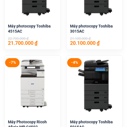
Máy photocopy Toshiba
Máy photocopy Toshiba
4515AC
3015AC
22.700.000
₫
21.100.000
₫
Giá
Giá
Giá
Giá
21.700.000
₫
20.100.000
₫
gốc
hiện
gốc
hiện
là:
tại
là:
tại
22.700.000 ₫.
là:
21.100.000 ₫.
là:
21.700.000 ₫.
20.100.000 
-7%
-4%
Máy Photocopy Ricoh
Máy photocopy Toshiba
Aficio MP C4502
5015AC