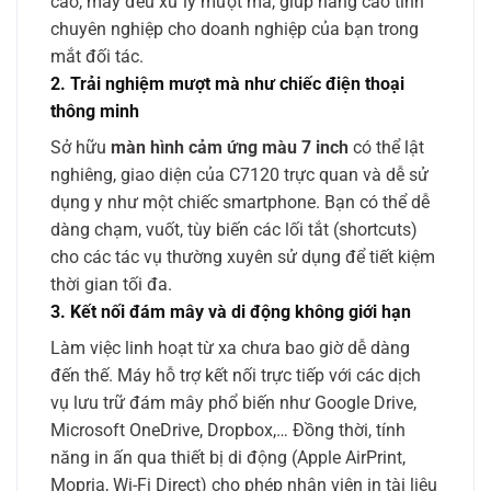
cáo, máy đều xử lý mượt mà, giúp nâng cao tính
chuyên nghiệp cho doanh nghiệp của bạn trong
mắt đối tác.
2. Trải nghiệm mượt mà như chiếc điện thoại
thông minh
Sở hữu
màn hình cảm ứng màu 7 inch
có thể lật
nghiêng, giao diện của C7120 trực quan và dễ sử
dụng y như một chiếc smartphone. Bạn có thể dễ
dàng chạm, vuốt, tùy biến các lối tắt (shortcuts)
cho các tác vụ thường xuyên sử dụng để tiết kiệm
thời gian tối đa.
3. Kết nối đám mây và di động không giới hạn
Làm việc linh hoạt từ xa chưa bao giờ dễ dàng
đến thế. Máy hỗ trợ kết nối trực tiếp với các dịch
vụ lưu trữ đám mây phổ biến như Google Drive,
Microsoft OneDrive, Dropbox,… Đồng thời, tính
năng in ấn qua thiết bị di động (Apple AirPrint,
Mopria, Wi-Fi Direct) cho phép nhân viên in tài liệu