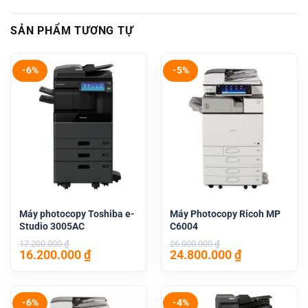
SẢN PHẨM TƯƠNG TỰ
-6%
-5%
Máy photocopy Toshiba e-
Máy Photocopy Ricoh MP
Studio 3005AC
C6004
17.200.000
₫
26.000.000
₫
Giá
Giá
Giá
Giá
16.200.000
₫
24.800.000
₫
gốc
hiện
gốc
hiện
là:
tại
là:
tại
17.200.000 ₫.
là:
26.000.000 ₫.
là:
16.200.000 ₫.
24.800.000 
-6%
-4%