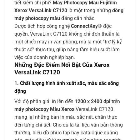
tiết kiệm chi phí?
Máy Photocopy Màu Fujifilm
Xerox VersaLink C7120
là một trong những
dòng
máy photocopy màu
đáng cân nhắc.
Được tích hợp công nghệ
ConnectKey®
độc
quyền, VersaLink C7120 không chỉ đơn thuần là
một chiếc máy in văn phòng, mà là một “trợ lý kỹ
thuật số” thực thụ, giúp nâng tầm hiệu suất làm
việc của doanh nghiệp bạn.
Những Đặc Điểm Nổi Bật Của Xerox
VersaLink C7120
1. Chất lượng hình ảnh xuất sắc, màu sắc sống
động
Với độ phân giải in lên đến
1200 x 2400 dpi
trên
máy photocopy Màu Xerox
VersaLink C7120
mang lại những bản in màu sắc nét, chân thực
đến từng chi tiết. Cho dù là tài liệu văn bản thông
thường, biểu đồ phức tạp hay catalogue quảng