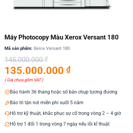
Máy Photocopy Màu Xerox Versant 180
Mã sản phẩm:
Xerox Versant 180
Giá
Giá
145.000.000
₫
gốc
hiện
135.000.000
₫
là:
tại
145.000.000 ₫.
là:
( Giá chưa gồm VAT )
135.000.000 ₫.
Bảo hành 36 tháng hoặc số bản chụp tương đương
Bảo trì tận nơi miễn phí suốt 5 năm
Hỗ trợ kỹ thuật, khắc phục sự cố trong vòng 2 – 4 giờ
Hỗ trợ 1 đổi 1 trong vòng 7 ngày nếu lỗi kĩ thuật