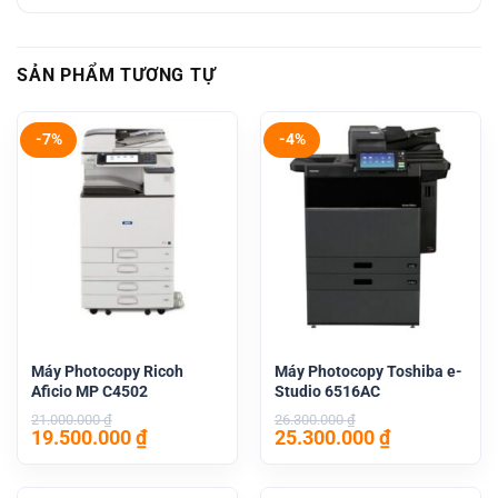
SẢN PHẨM TƯƠNG TỰ
-7%
-4%
Máy Photocopy Ricoh
Máy Photocopy Toshiba e-
Aficio MP C4502
Studio 6516AC
21.000.000
₫
26.300.000
₫
Giá
Giá
Giá
Giá
19.500.000
₫
25.300.000
₫
gốc
hiện
gốc
hiện
là:
tại
là:
tại
21.000.000 ₫.
là:
26.300.000 ₫.
là: