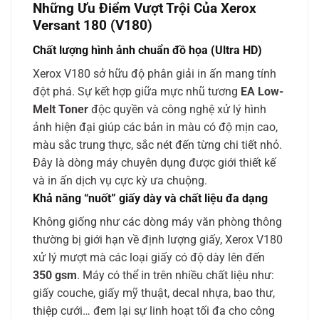
Những Ưu Điểm Vượt Trội Của Xerox
Versant 180 (V180)
Chất lượng hình ảnh chuẩn đồ họa (Ultra HD)
Xerox V180 sở hữu độ phân giải in ấn mang tính
đột phá. Sự kết hợp giữa mực nhũ tương
EA Low-
Melt Toner
độc quyền và công nghệ xử lý hình
ảnh hiện đại giúp các bản in màu có độ mịn cao,
màu sắc trung thực, sắc nét đến từng chi tiết nhỏ.
Đây là dòng máy chuyên dụng được giới thiết kế
và in ấn dịch vụ cực kỳ ưa chuộng.
Khả năng “nuốt” giấy dày và chất liệu đa dạng
Không giống như các dòng máy văn phòng thông
thường bị giới hạn về định lượng giấy, Xerox V180
xử lý mượt mà các loại giấy có độ dày lên đến
350 gsm
. Máy có thể in trên nhiều chất liệu như:
giấy couche, giấy mỹ thuật, decal nhựa, bao thư,
thiệp cưới… đem lại sự linh hoạt tối đa cho công