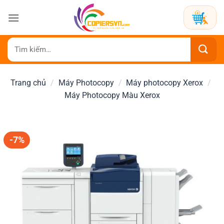
Bỏ
qua
nội
dung
Tìm
kiếm:
Trang chủ
/
Máy Photocopy
/
Máy photocopy Xerox
/
Máy Photocopy Màu Xerox
-7%