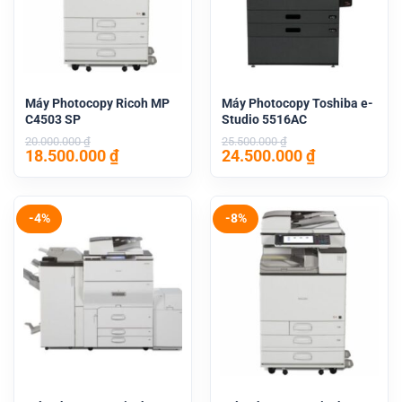
Máy Photocopy Ricoh MP
Máy Photocopy Toshiba e-
C4503 SP
Studio 5516AC
20.000.000
₫
25.500.000
₫
Giá
Giá
Giá
Giá
18.500.000
₫
24.500.000
₫
gốc
hiện
gốc
hiện
là:
tại
là:
tại
20.000.000 ₫.
là:
25.500.000 ₫.
là:
18.500.000 ₫.
24.500.000 
-4%
-8%