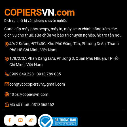
28.100.000 ₫.
là:
17.200.000 ₫.
là:
27.100.000 ₫.
16.200.000 
COPIERS
VN
.com
Dịch vụ thiết bị văn phòng chuyên nghiệp
Cung cấp máy photocopy, máy in, máy scan chính hãng kèm các
dịch vụ cho thuê, sửa chữa và bảo trì chuyên nghiệp, hỗ trợ tận nơi.
49/2 Đường ĐT743C, Khu Phố Đông Tân, Phường Dĩ An, Thành
Phố Hồ Chí Minh, Việt Nam
178/2/3A Phan Đăng Lưu, Phường 3, Quận Phú Nhuận, TP Hồ
Chí Minh, Việt Nam
0909 849 228 - 0913 789 085
congtycpcopiersvn@gmail.com
https://copiersvn.com
Mã số thuế : 0313565262