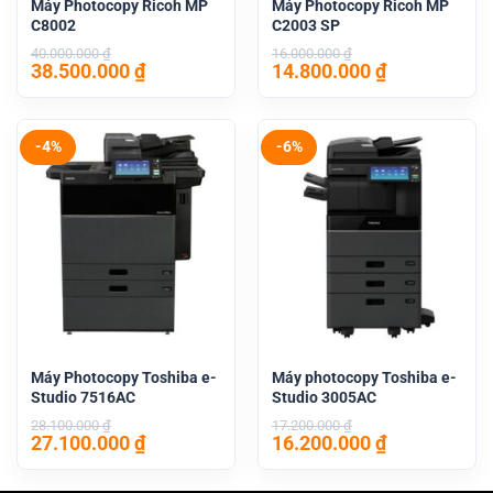
Máy Photocopy Ricoh MP
Máy Photocopy Ricoh MP
C8002
C2003 SP
40.000.000
₫
16.000.000
₫
Giá
Giá
Giá
Giá
38.500.000
₫
14.800.000
₫
gốc
hiện
gốc
hiện
là:
tại
là:
tại
40.000.000 ₫.
là:
16.000.000 ₫.
là:
38.500.000 ₫.
14.800.000 
-4%
-6%
Máy Photocopy Toshiba e-
Máy photocopy Toshiba e-
Studio 7516AC
Studio 3005AC
28.100.000
₫
17.200.000
₫
Giá
Giá
Giá
Giá
27.100.000
₫
16.200.000
₫
gốc
hiện
gốc
hiện
là:
tại
là:
tại